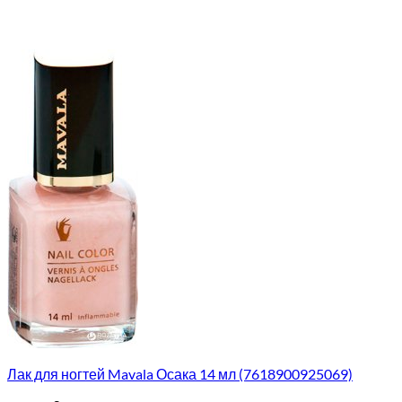
Лак для ногтей Mavala Осака 14 мл (7618900925069)