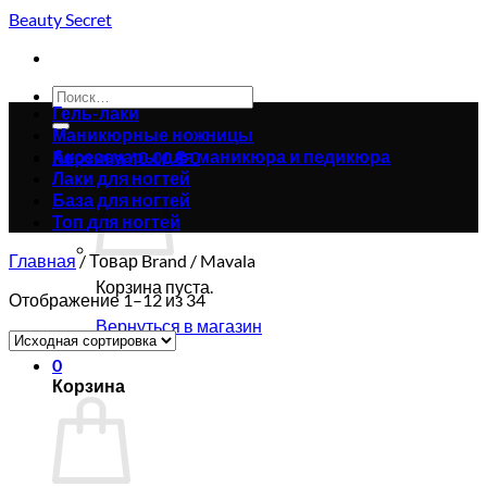
Skip
Beauty Secret
to
content
Искать:
Гель-лаки
Маникюрные ножницы
Аксессуары для маникюра и педикюра
Корзина /
0.00
₴
0
Лаки для ногтей
База для ногтей
Топ для ногтей
Главная
/
Товар Brand
/
Mavala
Корзина пуста.
Отображение 1–12 из 34
Вернуться в магазин
0
Корзина