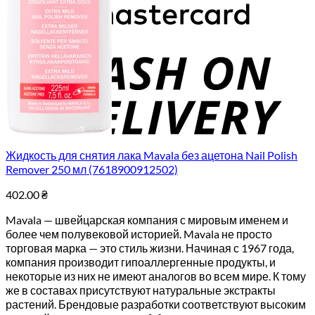
C
D
Жидкость для снятия лака Mavala без ацетона Nail Polish
Remover 250 мл (7618900912502)
402.00
₴
Mavala — швейцарская компания с мировым именем и
более чем полувековой историей. Mavala не просто
торговая марка — это стиль жизни. Начиная с 1967 года,
компания производит гипоаллергенные продукты, и
некоторые из них не имеют аналогов во всем мире. К тому
же в составах присутствуют натуральные экстракты
растений. Брендовые разработки соответствуют высоким