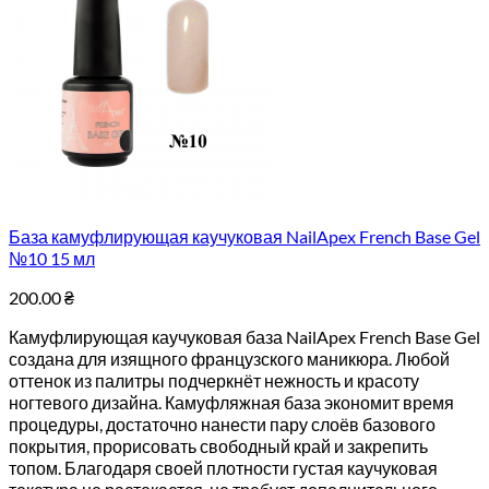
База камуфлирующая каучуковая NailApex French Base Gel
№10 15 мл
200.00
₴
Камуфлирующая каучуковая база NailApex French Base Gel
создана для изящного французского маникюра. Любой
оттенок из палитры подчеркнёт нежность и красоту
ногтевого дизайна. Камуфляжная база экономит время
процедуры, достаточно нанести пару слоёв базового
покрытия, прорисовать свободный край и закрепить
топом. Благодаря своей плотности густая каучуковая