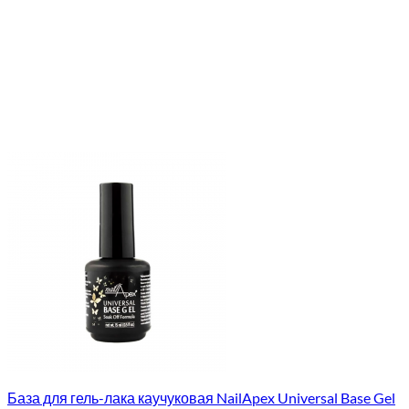
База для гель-лака каучуковая NailApex Universal Base Gel