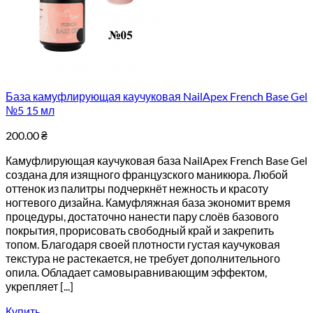
База камуфлирующая каучуковая NailApex French Base Gel
№5 15 мл
200.00
₴
Камуфлирующая каучуковая база NailApex French Base Gel
создана для изящного французского маникюра. Любой
оттенок из палитры подчеркнёт нежность и красоту
ногтевого дизайна. Камуфляжная база экономит время
процедуры, достаточно нанести пару слоёв базового
покрытия, прорисовать свободный край и закрепить
топом. Благодаря своей плотности густая каучуковая
текстура не растекается, не требует дополнительного
опила. Обладает самовыравнивающим эффектом,
укрепляет [...]
Купить