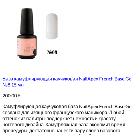
База камуфлирующая каучуковая NailApex French Base Gel
№8 15 мл
200.00
₴
Камуфлирующая каучуковая база NailApex French Base Gel
создана для изящного французского маникюра. Любой
оттенок из палитры подчеркнёт нежность и красоту
ногтевого дизайна. Камуфляжная база экономит время
процедуры, достаточно нанести пару слоёв базового