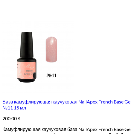
База камуфлирующая каучуковая NailApex French Base Gel
№11 15 мл
200.00
₴
Камуфлирующая каучуковая база NailApex French Base Gel