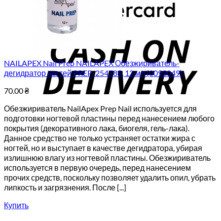
C
D
NAILAPEX Nail Prep NAILAPEX Обезжириватель-
дегидратор ногтей PREP-254785, 12 мл (0092049)
70.00
₴
Обезжириватель NailApex Prep Nail используется для
подготовки ногтевой пластины перед нанесением любого
покрытия (декоративного лака, биогеля, гель-лака).
Данное средство не только устраняет остатки жира с
ногтей, но и выступает в качестве дегидратора, убирая
излишнюю влагу из ногтевой пластины. Обезжириватель
используется в первую очередь, перед нанесением
прочих средств, поскольку позволяет удалить опил, убрать
липкость и загрязнения. После [...]
Купить