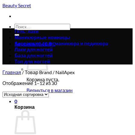
Skip
Beauty Secret
to
content
Искать:
Гель-лаки
Маникюрные ножницы
Аксессуары для маникюра и педикюра
Корзина /
0.00
₴
0
Лаки для ногтей
База для ногтей
Топ для ногтей
Главная
/
Товар Brand
/
NailApex
Корзина пуста.
Отображение 1–12 из 30
Вернуться в магазин
0
Корзина