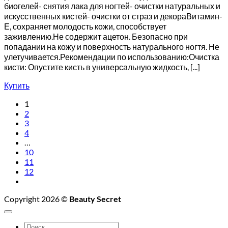
биогелей- снятия лака для ногтей- очистки натуральных и
искусственных кистей- очистки от страз и декораВитамин-
Е, сохраняет молодость кожи, способствует
заживлению.Не содержит ацетон. Безопасно при
попадании на кожу и поверхность натурального ногтя. Не
улетучивается.Рекомендации по использованию:Очистка
кисти: Опустите кисть в универсальную жидкость, [...]
Купить
1
2
3
4
…
10
11
12
Copyright 2026 ©
Beauty Secret
Искать: