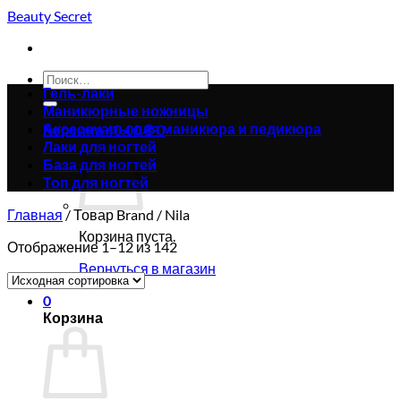
Skip
Beauty Secret
to
content
Искать:
Гель-лаки
Маникюрные ножницы
Аксессуары для маникюра и педикюра
Корзина /
0.00
₴
0
Лаки для ногтей
База для ногтей
Топ для ногтей
Главная
/
Товар Brand
/
Nila
Корзина пуста.
Отображение 1–12 из 142
Вернуться в магазин
0
Корзина