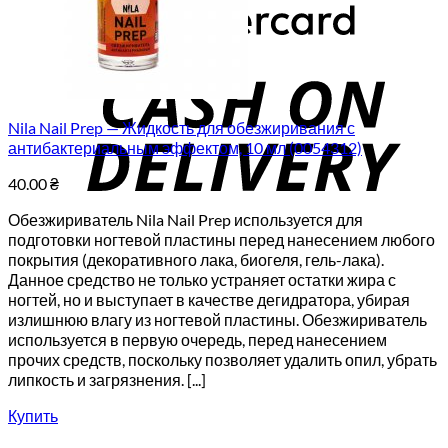
C
D
Nila Nail Prep — Жидкость для обезжиривания с
антибактериальным эффектом, 10 мл (0054312)
40.00
₴
Обезжириватель Nila Nail Prep используется для
подготовки ногтевой пластины перед нанесением любого
покрытия (декоративного лака, биогеля, гель-лака).
Данное средство не только устраняет остатки жира с
ногтей, но и выступает в качестве дегидратора, убирая
излишнюю влагу из ногтевой пластины. Обезжириватель
используется в первую очередь, перед нанесением
прочих средств, поскольку позволяет удалить опил, убрать
липкость и загрязнения. [...]
Купить