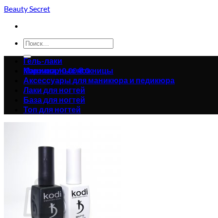
Skip
Beauty Secret
to
content
Искать:
Гель-лаки
Корзина /
Маникюрные ножницы
0.00
₴
0
Аксессуары для маникюра и педикюра
Лаки для ногтей
База для ногтей
Топ для ногтей
Корзина пуста.
Вернуться в магазин
0
Корзина