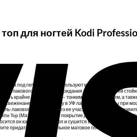
оп для ногтей Kodi Professio
я основа под гель-лаки. Ее используют в качестве базы под 
 гель-лакового покрытия и придания ему еще большей стой
осить крайне внимательно — тонким и ровным слоем, а также
ите свеженанесенную основу в УФ лампе (две минуты при мощ
 гель-лакового покрытия. Без ее участия невозможен прави
atte Top (Матовое верхнее покрытие для гель лака)Kodi Prof
сится он как и обычный топ и сушится в уф лампе – 3 минуты
те придать ногтям идеальное матовое покрытие то это лут