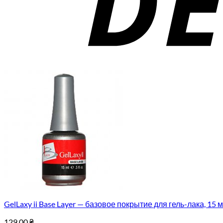
GelLaxy ii Base Layer — базовое покрытие для гель-лака, 15 
129.00
₴