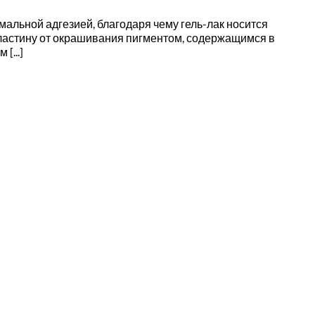
имальной адгезией, благодаря чему гель-лак носится
 пластину от окрашивания пигментом, содержащимся в
[...]