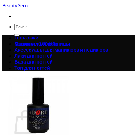
Skip
Beauty Secret
to
content
Искать:
Гель-лаки
Корзина /
Маникюрные ножницы
0.00
₴
0
Аксессуары для маникюра и педикюра
Лаки для ногтей
База для ногтей
Топ для ногтей
Корзина пуста.
Вернуться в магазин
0
Корзина