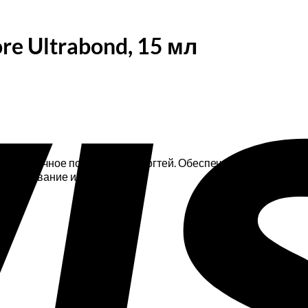
 Ultrabond, 15 мл
рунтовочное покрытие для ногтей. Обеспечивает сверхпроч
т скалывание и отслаивание.