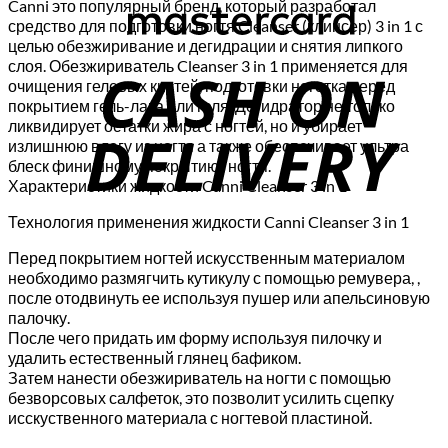
Canni это популярный бренд, который разработал
средство для подготовки ногтя Cleanser (клинсер) 3 in 1 с
целью обезжиривание и дегидрации и снятия липкого
C
слоя. Обезжириватель Cleanser 3 in 1 применяется для
D
очищения гелевых кистей, подготовки ноготка перед
покрытием гель-лака или геля. Дегидратор не только
ликвидирует остатки жира с ногтей, но и убирает
излишнюю влагу из ногтя а также обеспечивает ультра
блеск финишному покрытию. ногтя.
Характеристики жидкости Canni Cleanser 3 in 1
Технология применения жидкости Canni Cleanser 3 in 1
Перед покрытием ногтей искусственным материалом
необходимо размягчить кутикулу с помощью ремувера, ,
после отодвинуть ее используя пушер или апельсиновую
палочку.
После чего придать им форму используя пилочку и
удалить естественный глянец бафиком.
Затем нанести обезжириватель на ногти с помощью
безворсовых салфеток, это позволит усилить сцепку
исскуственного материала с ногтевой пластиной.