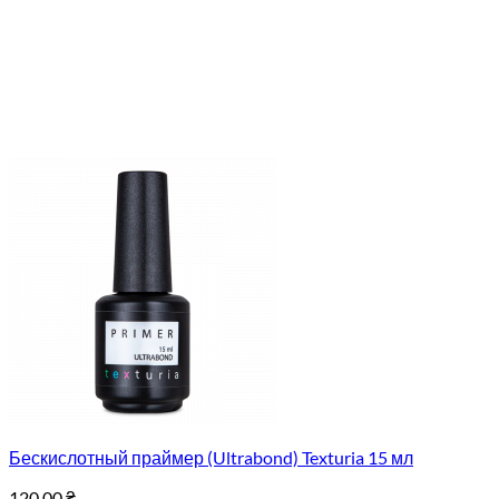
Бескислотный праймер (Ultrabond) Texturia 15 мл
120.00
₴