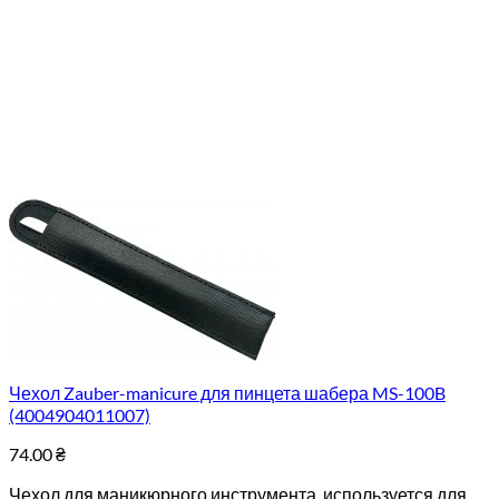
Чехол Zauber-manicure для пинцета шабера MS-100B
(4004904011007)
74.00
₴
Чехол для маникюрного инструмента, используется для