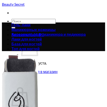
Skip
Beauty Secret
to
content
Искать:
Гель-лаки
Маникюрные ножницы
Аксессуары для маникюра и педикюра
Корзина /
0.00
₴
0
Лаки для ногтей
База для ногтей
Топ для ногтей
Корзина пуста.
Вернуться в магазин
0
Корзина