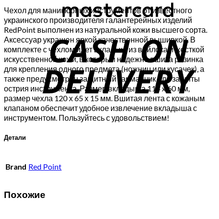
Чехол для маникюрных инструментов от известного
украинского производителя галантерейных изделий
C
RedPoint выполнен из натуральной кожи высшего сорта.
Аксессуар украшен яркой качественной вышивкой. В
D
комплекте с чехлом идет вкладыш из войлока и жесткой
искусственной кожи, в который надежно вшита резинка
для крепления одного предмета (ножниц или кусачек), а
также предусмотрен защитный карманчик для защиты
острия инструмента. Размер вкладыша 114 x 60 мм,
размер чехла 120 х 65 х 15 мм. Вшитая лента с кожаным
клапаном обеспечит удобное извлечение вкладыша с
инструментом. Пользуйтесь с удовольствием!
Детали
Brand
Red Point
Похожие