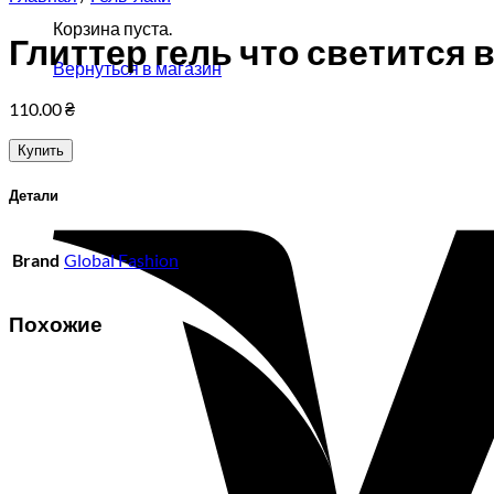
Корзина пуста.
Глиттер гель что светится в т
Вернуться в магазин
110.00
₴
Купить
Детали
Brand
Global Fashion
Похожие