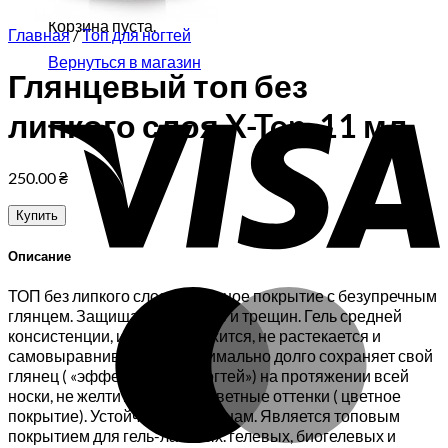
Корзина пуста.
Главная
/
Топ для ногтей
Вернуться в магазин
Глянцевый топ без
V
липкого слоя X-Top, 11 мл
250.00
₴
Купить
Описание
M
ТОП без липкого слоя Финишное покрытие с безупречным
глянцем. Защищает от сколов и трещин. Гель средней
консистенции, идеально ложится, не растекается и
самовыравнивается. Максимально долго сохраняет свой
глянец ( «эффект мокрых ногтей») на протяжении всей
носки, не желтит исходные цветные оттенки ( цветное
покрытие). Устойчив к царапинам. Является топовым
покрытием для гель-лаковых. гелевых, биогелевых и