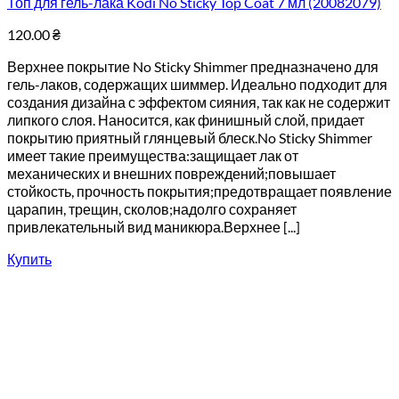
Топ для гель-лака Kodi No Sticky Top Coat 7 мл (20082079)
120.00
₴
Верхнее покрытие No Sticky Shimmer предназначено для
гель-лаков, содержащих шиммер. Идеально подходит для
создания дизайна с эффектом сияния, так как не содержит
липкого слоя. Наносится, как финишный слой, придает
покрытию приятный глянцевый блеск.No Sticky Shimmer
имеет такие преимущества:защищает лак от
механических и внешних повреждений;повышает
стойкость, прочность покрытия;предотвращает появление
царапин, трещин, сколов;надолго сохраняет
привлекательный вид маникюра.Верхнее [...]
Купить