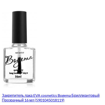
Закрепитель лака EVA cosmetics Bogema Бриллиантовый
Прозрачный 16 мл (5901045018119)