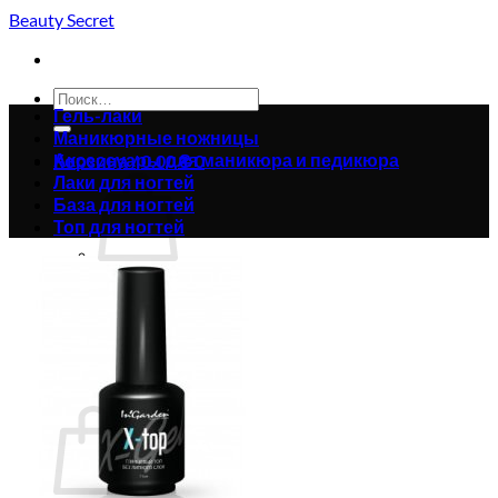
Skip
Beauty Secret
to
content
Искать:
Гель-лаки
Маникюрные ножницы
Аксессуары для маникюра и педикюра
Корзина /
0.00
₴
0
Лаки для ногтей
База для ногтей
Топ для ногтей
Корзина пуста.
Вернуться в магазин
0
Корзина