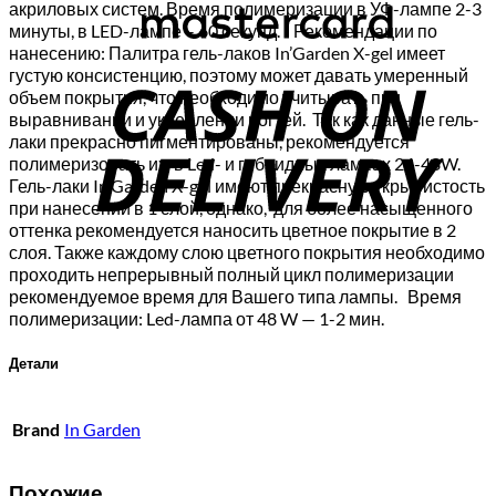
акриловых систем. Время полимеризации в УФ-лампе 2-3
минуты, в LED-лампе – 60 секунд. Рекомендации по
C
нанесению: Палитра гель-лаков In’Garden X-gel имеет
густую консистенцию, поэтому может давать умеренный
D
объем покрытия, что необходимо учитывать при
выравнивании и укреплении ногтей. Так как данные гель-
лаки прекрасно пигментированы, рекомендуется
полимеризовать их в Led- и гибридных лампах 24-48W.
Гель-лаки In’Garden X-gel имеют прекрасную укрывистость
при нанесении в 1 слой, однако, для более насыщенного
оттенка рекомендуется наносить цветное покрытие в 2
слоя. Также каждому слою цветного покрытия необходимо
проходить непрерывный полный цикл полимеризации
рекомендуемое время для Вашего типа лампы. Время
полимеризации: Led-лампа от 48 W — 1-2 мин.
Детали
Brand
In Garden
Похожие