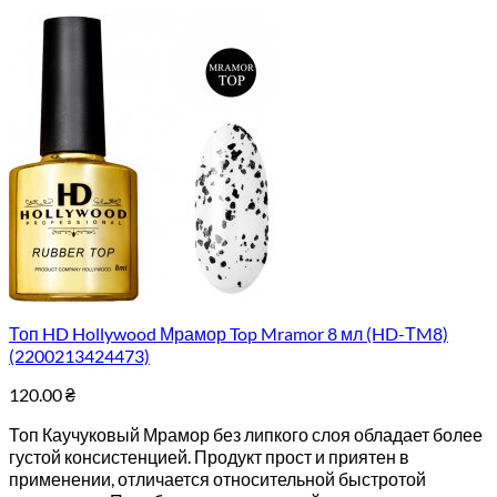
Топ HD Hollywood Мрамор Top Mramor 8 мл (HD-ТM8)
(2200213424473)
120.00
₴
Топ Каучуковый Мрамор без липкого слоя обладает более
густой консистенцией. Продукт прост и приятен в
применении, отличается относительной быстротой