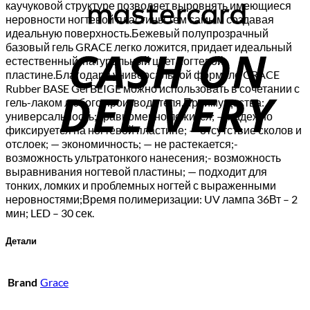
каучуковой структуре позволяет выровнять имеющиеся
неровности ногтевой пластины тем самым создавая
C
идеальную поверхность.Бежевый полупрозрачный
базовый гель GRACE легко ложится, придает идеальный
D
естественный, натуральный цвет ногтевой
пластине.Благодаря универсальной формуле GRACE
Rubber BASE Gel BEIGE можно использовать в сочетании с
гель-лаком любого производителя.Преимущества: —
универсальность;- равномерно ложится; — надежно
фиксируется на ногтевой пластине; — отсутствие сколов и
отслоек; — экономичность; — не растекается;-
возможность ультратонкого нанесения;- возможность
выравнивания ногтевой пластины; — подходит для
тонких, ломких и проблемных ногтей с выраженными
неровностями;Время полимеризации: UV лампа 36Вт – 2
мин; LED – 30 сек.
Детали
Brand
Grace