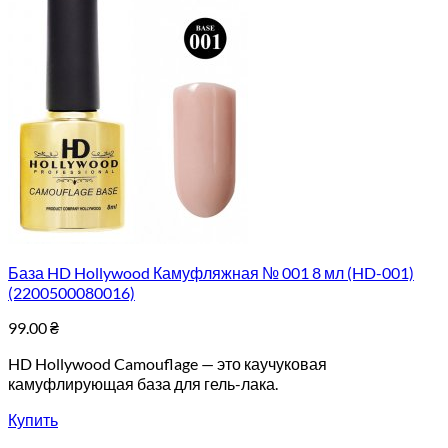
База HD Hollywood Камуфляжная № 001 8 мл (HD-001)
(2200500080016)
99.00
₴
HD Hollywood Camouflage — это каучуковая
камуфлирующая база для гель-лака.
Купить