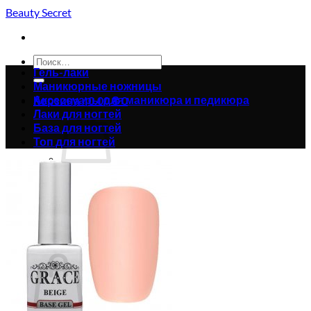
Skip
Beauty Secret
to
content
Искать:
Гель-лаки
Маникюрные ножницы
Аксессуары для маникюра и педикюра
Корзина /
0.00
₴
0
Лаки для ногтей
База для ногтей
Топ для ногтей
Корзина пуста.
Вернуться в магазин
0
Корзина