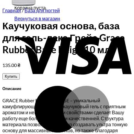
Корзина пуста.
Главная
/
База для ногтей
Вернуться в магазин
Каучуковая основа, база
V
для гель-лака Грейс Grace
Rubber Base Beige 10 мл
135.00
₴
Купить
M
Описание
GRACE Rubber BASE Gel BEIGE – уникальный
камуфлирующий, бежевый каучуковый гель с приятным
ароматом и неповторимыми свойствами сделает Вашу
работу еще более приятней и качественней. Структура
материала позволяет не только создавать ультра тонкую
основу для массивных ноготков, но также благодаря