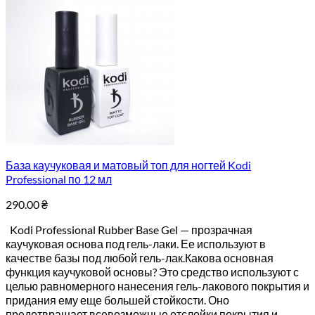
База каучуковая и матовый топ для ногтей Kodi
Professional по 12 мл
290.00
₴
Kodi Professional Rubber Base Gel — прозрачная
каучуковая основа под гель-лаки. Ее используют в
качестве базы под любой гель-лак.Какова основная
функция каучуковой основы? Это средство используют с
целью равномерного нанесения гель-лакового покрытия и
придания ему еще большей стойкости. Оно
предотвращает всевозможные отслойки покрытия и