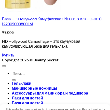
База HD Hollywood Камуфляжная № 001 8 мл (HD-001)
(2200500080016)
99.00
₴
HD Hollywood Camouflage — это каучуковая
камуфлирующая база для гель-лака.
Купить
Copyright 2026 ©
Beauty Secret
Искать:
Гель-лаки
Маникюрные ножницы
Аксессуары для маникюра и педикюра
Лаки для ногтей
База для ногтей
Топ для ногтей
This website uses cookies to improve user experience. By continuing to