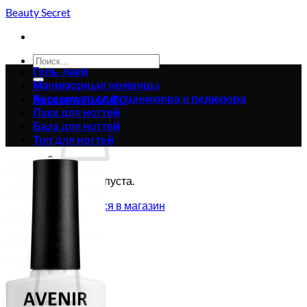
Skip
Beauty Secret
to
content
Искать:
Гель-лаки
Маникюрные ножницы
Аксессуары для маникюра и педикюра
Корзина /
0.00
₴
0
Лаки для ногтей
База для ногтей
Топ для ногтей
Корзина пуста.
Вернуться в магазин
0
Корзина