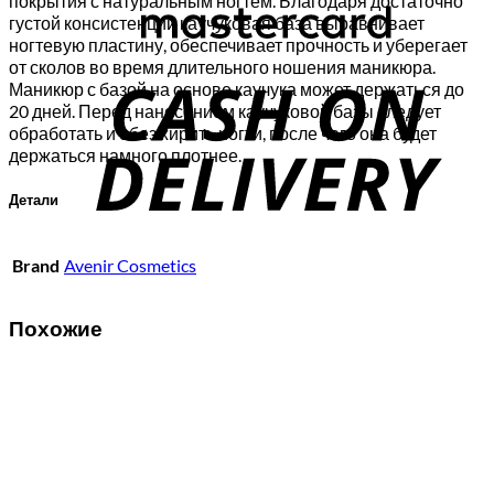
покрытия с натуральным ногтем. Благодаря достаточно
густой консистенции каучуковая база выравнивает
ногтевую пластину, обеспечивает прочность и уберегает
C
от сколов во время длительного ношения маникюра.
Маникюр с базой на основе каучука может держаться до
D
20 дней. Перед нанесением каучуковой базы следует
обработать и обезжирить ногти, после чего она будет
держаться намного плотнее.
Детали
Brand
Avenir Cosmetics
Похожие