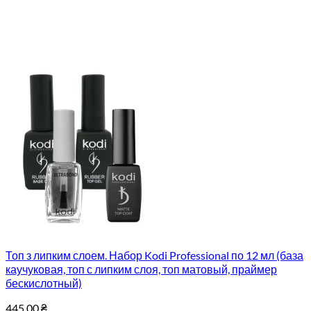
Топ з липким слоем. Набор Kodi Professional по 12 мл (база
каучуковая, топ с липким слоя, топ матовый, праймер
бескислотный)
445.00
₴