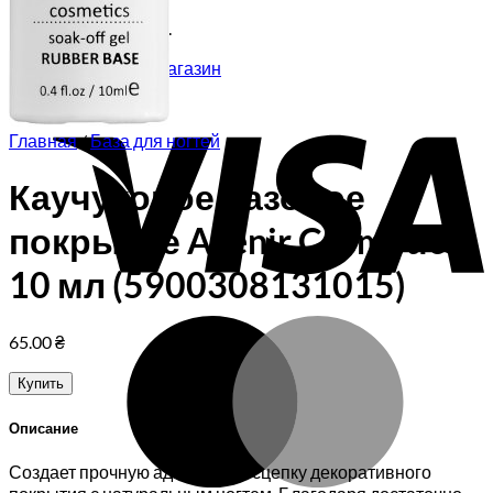
Корзина пуста.
Вернуться в магазин
V
Главная
/
База для ногтей
Каучуковое базовое
покрытие Avenir Cosmetics
10 мл (5900308131015)
M
65.00
₴
Купить
Описание
Создает прочную адгезивную сцепку декоративного