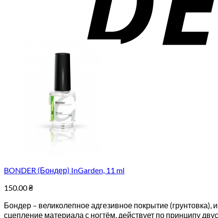
BONDER (Бондер) InGarden, 11 ml
150.00
₴
Бондер – великолепное адгезивное покрытие (грунтовка), 
сцепление материала с ногтём, действует по принципу дву