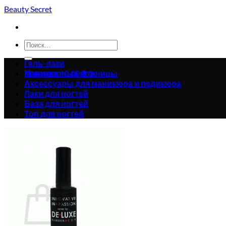
Skip
Beauty Secret
to
content
Искать:
Гель-лаки
Корзина /
Маникюрные ножницы
0.00
₴
0
Аксессуары для маникюра и педикюра
Лаки для ногтей
База для ногтей
Топ для ногтей
Корзина пуста.
Вернуться в магазин
0
Корзина