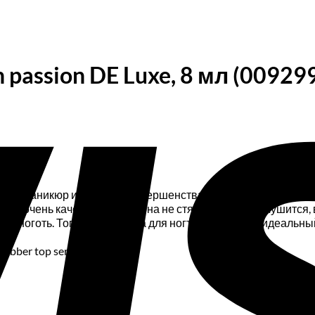
 passion DE Luxe, 8 мл (00929
репит маникюр и скроет несовершенства гель лака. Снимается
огтей очень качественная — она не стягивается и шелушится, 
на ноготь. Топ для гель лака для ногтей обеспечит идеальн
ubber top series