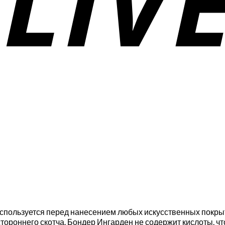
используется перед нанесением любых искусственных покрыти
стороннего скотча. Бондер Ингарден не содержит кислоты, ч