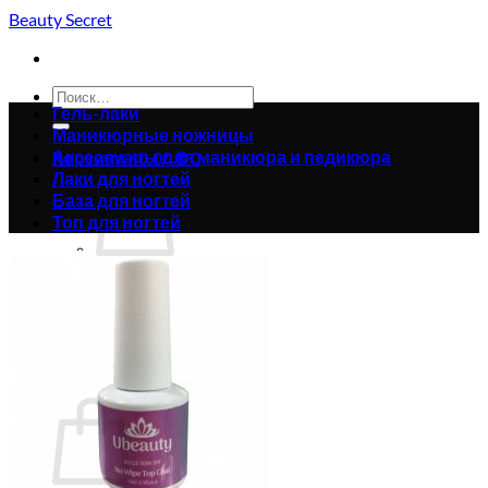
Skip
Beauty Secret
to
content
Искать:
Гель-лаки
Маникюрные ножницы
Аксессуары для маникюра и педикюра
Корзина /
0.00
₴
0
Лаки для ногтей
База для ногтей
Топ для ногтей
Корзина пуста.
Вернуться в магазин
0
Корзина