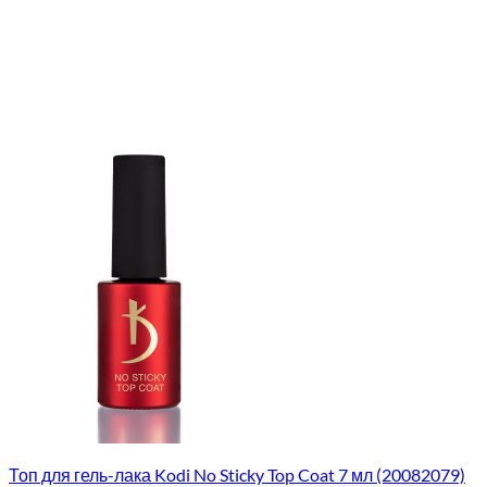
Топ для гель-лака Kodi No Sticky Top Coat 7 мл (20082079)