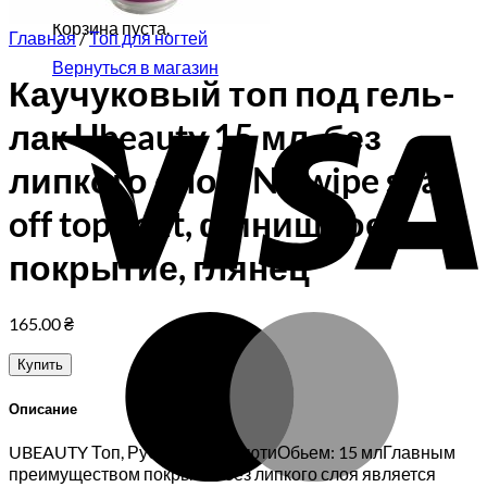
Корзина пуста.
Главная
/
Топ для ногтей
Вернуться в магазин
Каучуковый топ под гель-
V
лак Ubeauty 15 мл, без
липкого слоя, No wipe soak
off top coat, финишное
покрытие, глянец
M
165.00
₴
Купить
Описание
UBEAUTY Топ, Рубер топ ЮбьютиОбьем: 15 млГлавным
преимуществом покрытия без липкого слоя является