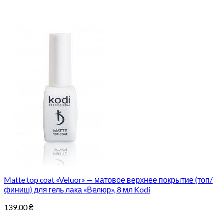
Matte top coat «Veluor» — матовое верхнее покрытие (топ/
финиш) для гель лака «Велюр», 8 мл Kodi
139.00
₴