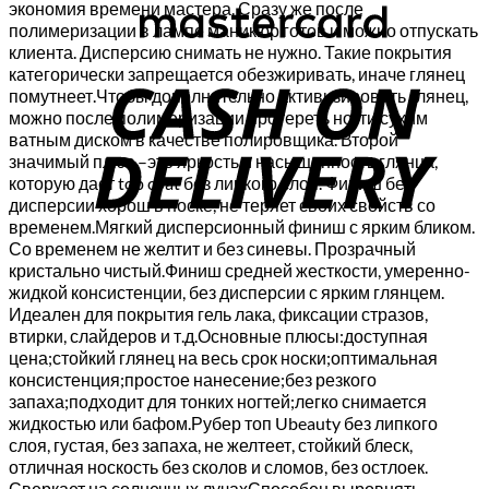
экономия времени мастера. Сразу же после
полимеризации в лампе маникюр готов и можно отпускать
C
клиента. Дисперсию снимать не нужно. Такие покрытия
категорически запрещается обезжиривать, иначе глянец
D
помутнеет.Чтобы дополнительно активизировать глянец,
можно после полимеризации протереть ногти сухим
ватным диском в качестве полировщика. Второй
значимый плюс –это яркость и насыщенность глянца,
которую дает top coat без липкого слоя. Финиш без
дисперсии хорош в носке, не теряет своих свойств со
временем.Мягкий дисперсионный финиш с ярким бликом.
Со временем не желтит и без синевы. Прозрачный
кристально чистый.Финиш средней жесткости, умеренно-
жидкой консистенции, без дисперсии с ярким глянцем.
Идеален для покрытия гель лака, фиксации стразов,
втирки, слайдеров и т.д.Основные плюсы:доступная
цена;стойкий глянец на весь срок носки;оптимальная
консистенция;простое нанесение;без резкого
запаха;подходит для тонких ногтей;легко снимается
жидкостью или бафом.Рубер топ Ubeauty без липкого
слоя, густая, без запаха, не желтеет, стойкий блеск,
отличная носкость без сколов и сломов, без остлоек.
Сверкает на солнечных лучахСпособен выровнять