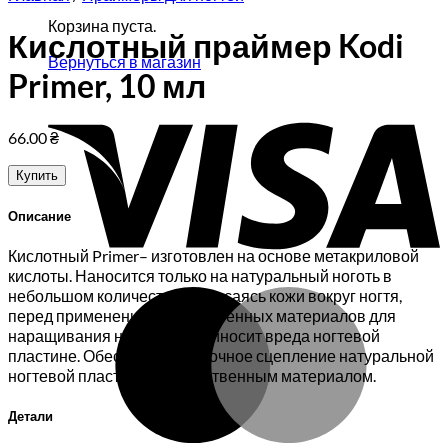
Корзина пуста.
Кислотный праймер Kodi
Вернуться в магазин
Primer, 10 мл
V
66.00
₴
Купить
Описание
Кислотный Primer– изготовлен на основе метакриловой
кислоты. Наносится только на натуральный ноготь в
M
небольшом количестве, не касаясь кожи вокруг ногтя,
перед применением искусственных материалов для
наращивания ногтей. Не приносит вреда ногтевой
пластине. Обеспечивает прочное сцепление натуральной
ногтевой пластины с искусственным материалом.
Детали