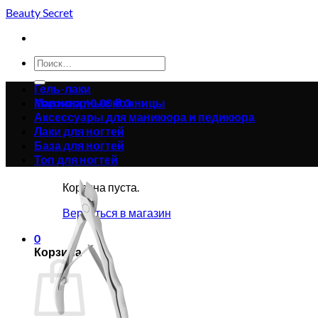
Skip
Beauty Secret
to
content
Искать:
Гель-лаки
Корзина /
Маникюрные ножницы
0.00
₴
0
Аксессуары для маникюра и педикюра
Лаки для ногтей
База для ногтей
Топ для ногтей
Корзина пуста.
Вернуться в магазин
0
Корзина