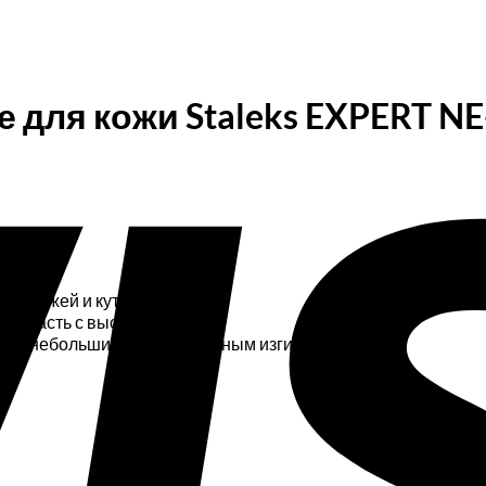
для кожи Staleks EXPERT NE
ей кожей и кутикулой.
ая часть с выступом.
даря небольшим волнообразным изгибам на ручках.