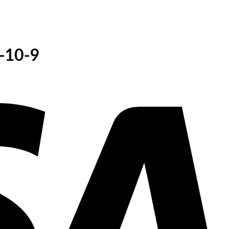
V
-10-9