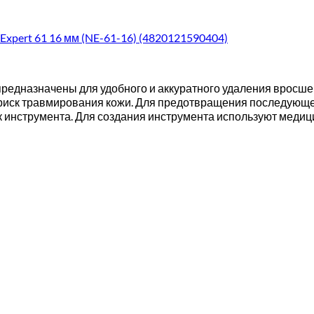
Expert 61 16 мм (NE-61-16) (4820121590404)
редназначены для удобного и аккуратного удаления вросшег
риск травмирования кожи. Для предотвращения последующег
инструмента. Для создания инструмента используют медицин