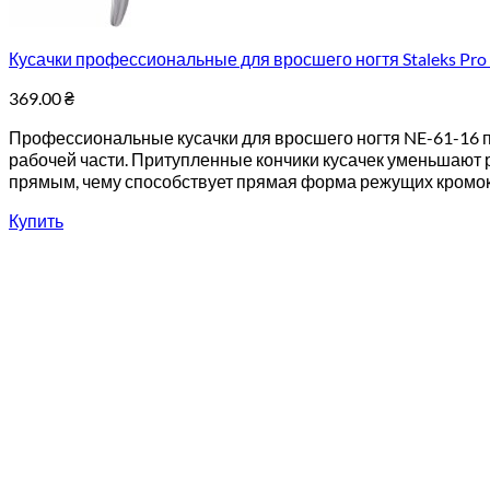
Кусачки профессиональные для вросшего ногтя Staleks Pro 
369.00
₴
Профессиональные кусачки для вросшего ногтя NE-61-16 п
рабочей части. Притупленные кончики кусачек уменьшают 
прямым, чему способствует прямая форма режущих кромок 
Купить