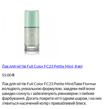
Лак для нігтів Full Color FC23 Petite Mint, 8 мл
55.00
₴
Лак для нігтів Full Color FC23 Petite MintЛаки Flormar
володіють унікальною формулою, завдяки якій вони
швидко сохнуть і забезпечують рівномірне і глибоке
фарбування. Досить покрити нігті одним шаром, і на них
з’явиться насичений колір і привабливий блиск.