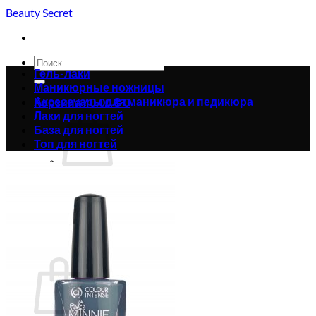
Skip
Beauty Secret
to
content
Искать:
Гель-лаки
Маникюрные ножницы
Аксессуары для маникюра и педикюра
Корзина /
0.00
₴
0
Лаки для ногтей
База для ногтей
Топ для ногтей
Корзина пуста.
Вернуться в магазин
0
Корзина