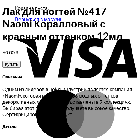
Корзина пуста.
Лак для ногтей №417
Вернуться в магазин
Naomi Коралловый с
V
красным оттенком 12мл
60.00
₴
Купить
Описание
Одним из лидеров в нейл-индустрии является компания
M
«Naomi», которая предлагает 186 модных оттенков
декоративных лаков, они представлены в 7 коллекциях.
Выбирая этот продукт, Вы получаете высокое качество.
Сертифицированный продукт.
Детали