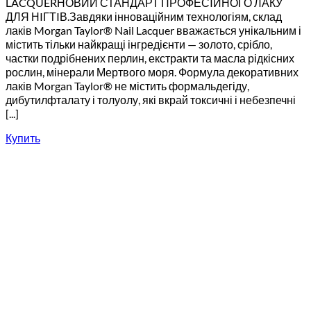
LACQUERНОВИЙ СТАНДАРТ ПРОФЕСIЙНОГО ЛАКУ
ДЛЯ НIГТIВ.Завдяки інноваційним технологіям, склад
лаків Morgan Taylor® Nail Lacquer вважається унікальним і
містить тільки найкращі інгредієнти — золото, срібло,
частки подрібнених перлин, екстракти та масла рідкісних
рослин, мінерали Мертвого моря. Формула декоративних
лаків Morgan Taylor® не містить формальдегіду,
дибутилфталату і толуолу, які вкрай токсичні і небезпечні
[...]
Купить