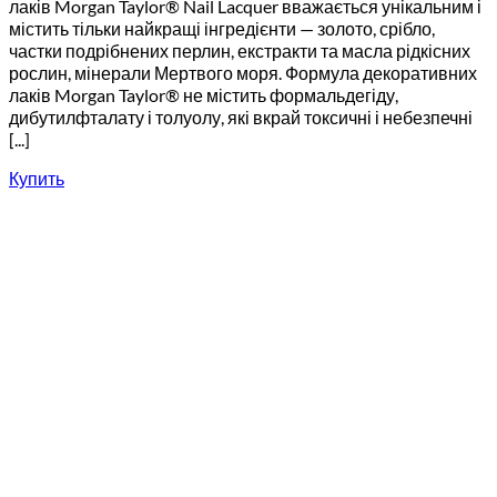
лаків Morgan Taylor® Nail Lacquer вважається унікальним і
містить тільки найкращі інгредієнти — золото, срібло,
частки подрібнених перлин, екстракти та масла рідкісних
рослин, мінерали Мертвого моря. Формула декоративних
лаків Morgan Taylor® не містить формальдегіду,
дибутилфталату і толуолу, які вкрай токсичні і небезпечні
[...]
Купить