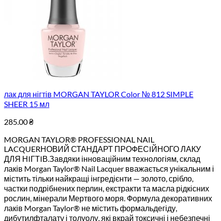
лак для нігтів MORGAN TAYLOR Color № 812 SIMPLE
SHEER 15 мл
285.00
₴
MORGAN TAYLOR® PROFESSIONAL NAIL
LACQUERНОВИЙ СТАНДАРТ ПРОФЕСIЙНОГО ЛАКУ
ДЛЯ НIГТIВ.Завдяки інноваційним технологіям, склад
лаків Morgan Taylor® Nail Lacquer вважається унікальним і
містить тільки найкращі інгредієнти — золото, срібло,
частки подрібнених перлин, екстракти та масла рідкісних
рослин, мінерали Мертвого моря. Формула декоративних
лаків Morgan Taylor® не містить формальдегіду,
дибутилфталату і толуолу, які вкрай токсичні і небезпечні