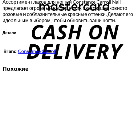
Ассортимент лаков для ногтей Constance Carroll Nail
предлагает огромный выбор ярких цветов, шелковисто
розовые и соблазнительные красные оттенки. Делают его
C
идеальным выбором, чтобы обновить ваши ногти.
D
Детали
Brand
Constance Carroll
Похожие