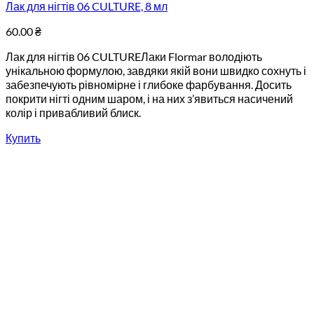
Лак для нігтів 06 CULTURE, 8 мл
60.00
₴
Лак для нігтів 06 CULTUREЛаки Flormar володіють
унікальною формулою, завдяки якій вони швидко сохнуть і
забезпечують рівномірне і глибоке фарбування. Досить
покрити нігті одним шаром, і на них з’явиться насичений
колір і привабливий блиск.
Купить