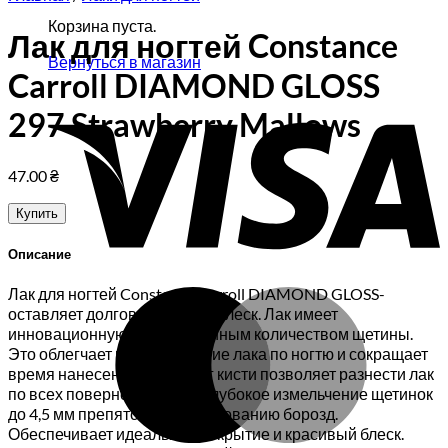
Корзина пуста.
Лак для ногтей Constance
Вернуться в магазин
Carroll DIAMOND GLOSS
V
297 Strawberry Mallows
47.00
₴
Купить
Описание
Лак для ногтей Constance Carroll DIAMOND GLOSS-
M
оставляет долговременный блеск. Лак имеет
инновационную кисть с двойным количеством щетины.
Это облегчает распределение лака по ногтю и сокращает
время нанесения. Один шаг кисти позволяет разнести лак
по всех поверности ногтя. Глубокое измельчение щетинок
до 4,5 мм препятствует образованию борозд.
Обеспечивает идеальное покрытие и красивый блеск.