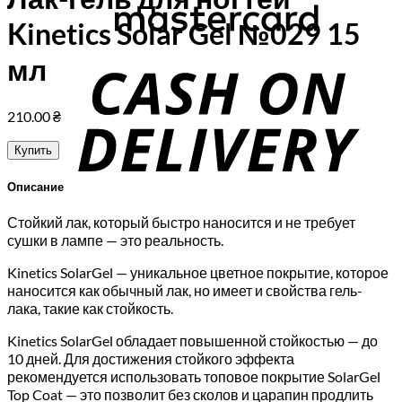
Kinetics Solar Gel №029 15
C
мл
D
210.00
₴
Купить
Описание
Стойкий лак, который быстро наносится и не требует
сушки в лампе — это реальность.
Kinetics SolarGel — уникальное цветное покрытие, которое
наносится как обычный лак, но имеет и свойства гель-
лака, такие как стойкость.
Kinetics SolarGel обладает повышенной стойкостью — до
10 дней. Для достижения стойкого эффекта
рекомендуется использовать топовое покрытие SolarGel
Top Coat — это позволит без сколов и царапин продлить