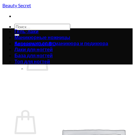
Skip
Beauty Secret
to
content
Искать:
Гель-лаки
Маникюрные ножницы
Аксессуары для маникюра и педикюра
Корзина /
0.00
₴
0
Лаки для ногтей
База для ногтей
Топ для ногтей
Корзина пуста.
Вернуться в магазин
0
Корзина