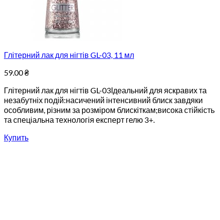
Глітерний лак для нігтів GL-03, 11 мл
59.00
₴
Глітерний лак для нігтів GL-03Ідеальний для яскравих та
незабутніх подій:насичений інтенсивний блиск завдяки
особливим, різним за розміром блискіткам;висока стійкість
та спеціальна технологія експерт гелю 3+.
Купить