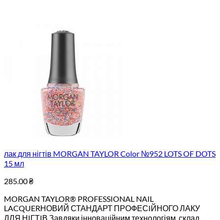
лак для нігтів MORGAN TAYLOR Color №952 LOTS OF DOTS
15 мл
285.00
₴
MORGAN TAYLOR® PROFESSIONAL NAIL
LACQUERНОВИЙ СТАНДАРТ ПРОФЕСIЙНОГО ЛАКУ
ДЛЯ НIГТIВ.Завдяки інноваційним технологіям, склад