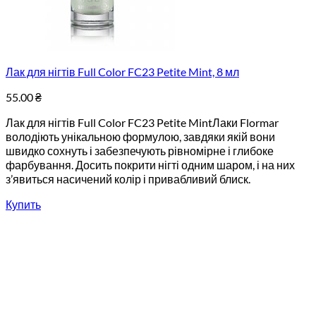
Лак для нігтів Full Color FC23 Petite Mint, 8 мл
55.00
₴
Лак для нігтів Full Color FC23 Petite MintЛаки Flormar
володіють унікальною формулою, завдяки якій вони
швидко сохнуть і забезпечують рівномірне і глибоке
фарбування. Досить покрити нігті одним шаром, і на них
з’явиться насичений колір і привабливий блиск.
Купить