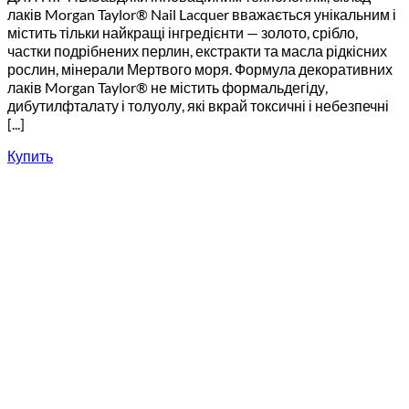
лаків Morgan Taylor® Nail Lacquer вважається унікальним і
містить тільки найкращі інгредієнти — золото, срібло,
частки подрібнених перлин, екстракти та масла рідкісних
рослин, мінерали Мертвого моря. Формула декоративних
лаків Morgan Taylor® не містить формальдегіду,
дибутилфталату і толуолу, які вкрай токсичні і небезпечні
[...]
Купить