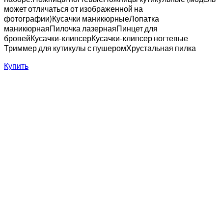
может отличаться от изображенной на
фотографии)Кусачки маникюрныеЛопатка
маникюрнаяПилочка лазернаяПинцет для
бровейКусачки-клипсерКусачки-клипсер ногтевые
Триммер для кутикулы с пушеромХрустальная пилка
Купить