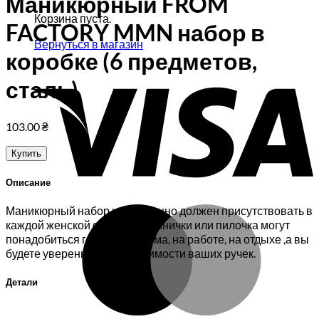
Маникюрный FROM
Корзина пуста.
FACTORY MMN набор в
Вернуться в магазин
коробке (6 предметов,
V
сталь)
103.00
₴
Купить
Описание
M
Маникюрный набор непременно должен присутствовать в
каждой женской сумочке. Ножнички или пилочка могут
понадобиться где угодно: дома, на работе, на отдыхе ,а вы
будете уверенны в неотразимости ваших ручек.
Детали