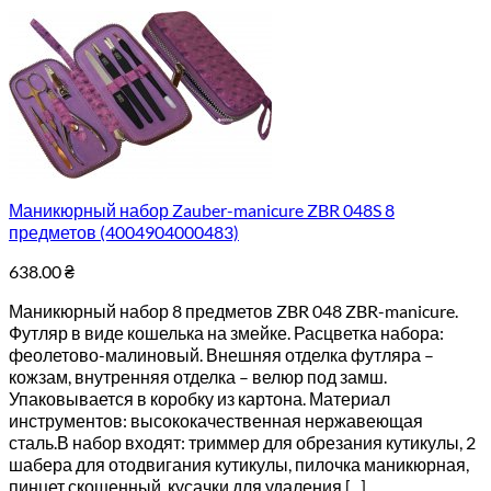
Маникюрный набор Zauber-manicure ZBR 048S 8
предметов (4004904000483)
638.00
₴
Маникюрный набор 8 предметов ZBR 048 ZBR-manicure.
Футляр в виде кошелька на змейке. Расцветка набора:
феолетово-малиновый. Внешняя отделка футляра –
кожзам, внутренняя отделка – велюр под замш.
Упаковывается в коробку из картона. Материал
инструментов: высококачественная нержавеющая
сталь.В набор входят: триммер для обрезания кутикулы, 2
шабера для отодвигания кутикулы, пилочка маникюрная,
пинцет скошенный, кусачки для удаления [...]