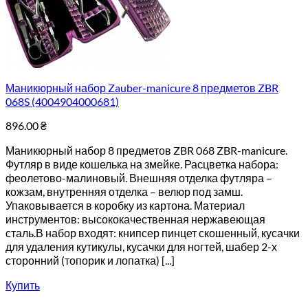
Маникюрный набор Zauber-manicure 8 предметов ZBR
068S (4004904000681)
896.00
₴
Маникюрный набор 8 предметов ZBR 068 ZBR-manicure.
Футляр в виде кошелька на змейке. Расцветка набора:
феолетово-малиновый. Внешняя отделка футляра –
кожзам, внутренняя отделка – велюр под замш.
Упаковывается в коробку из картона. Материал
инструментов: высококачественная нержавеющая
сталь.В набор входят: книпсер пинцет скошенный, кусачки
для удаления кутикулы, кусачки для ногтей, шабер 2-х
сторонний (топорик и лопатка) [...]
Купить