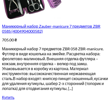
Маникюрный набор Zauber-manicure 7 предметов ZBR
058S (4004904000582)
705.00
₴
Маникюрный набор 7 предметов ZBR 058 ZBR-manicure.
Футляр в виде кошелька на змейке. Расцветка набора:
феолетово-малиновый. Внешняя отделка футляра –
кожзам, внутренняя отделка – велюр под замш.
Упаковывается в коробку из картона. Материал
инструментов: высококачественная нержавеющая
сталь.В набор входят: книпсер пинцет скошенный, кусачки
для удаления кутикулы, шабер 2-х сторонний (топорик и
лопатка) для отодвигания кутикулы, [...]
Купить