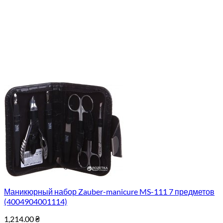
Маникюрный набор Zauber-manicure MS-111 7 предметов
(4004904001114)
1,214.00
₴