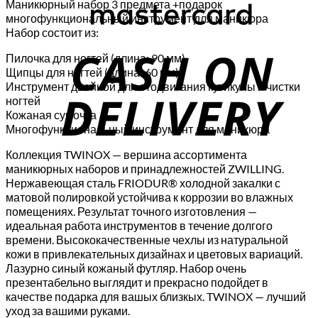
Маникюрный набор 3 предмета +подарок
многофункциональный инструмент для маникюра
Набор состоит из:
C
Пилочка для ногтей (длина: 90 мм)
D
Щипцы для ногтей (длина: 60 мм)
Инструмент двойной для отодвигания кутикулы и чистки
ногтей
Кожаная сумочка
Многофункциональный инструмент для маникюра
Коллекция TWINOX — вершина ассортимента
маникюрных наборов и принадлежностей ZWILLING.
Нержавеющая сталь FRIODUR® холодной закалки с
матовой полировкой устойчива к коррозии во влажных
помещениях. Результат точного изготовления —
идеальная работа инструментов в течение долгого
времени. Высококачественные чехлы из натуральной
кожи в привлекательных дизайнах и цветовых вариаций.
Лазурно синый кожаный футляр. Набор очень
презентабельно выглядит и прекрасно подойдет в
качестве подарка для вашых близкых. TWINOX — лучший
уход за вашими руками.