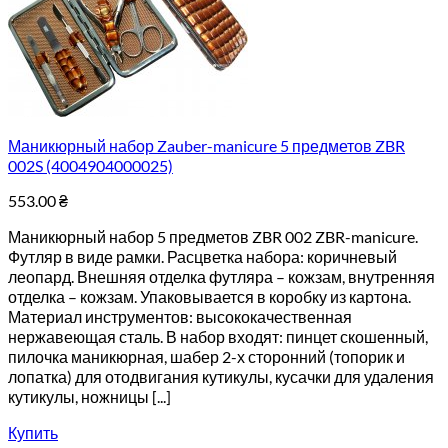
Маникюрный набор Zauber-manicure 5 предметов ZBR
002S (4004904000025)
553.00
₴
Маникюрный набор 5 предметов ZBR 002 ZBR-manicure.
Футляр в виде рамки. Расцветка набора: коричневый
леопард. Внешняя отделка футляра – кожзам, внутренняя
отделка – кожзам. Упаковывается в коробку из картона.
Материал инструментов: высококачественная
нержавеющая сталь. В набор входят: пинцет скошенный,
пилочка маникюрная, шабер 2-х сторонний (топорик и
лопатка) для отодвигания кутикулы, кусачки для удаления
кутикулы, ножницы [...]
Купить