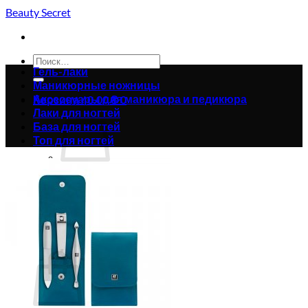
Skip
Beauty Secret
to
content
Искать:
Гель-лаки
Маникюрные ножницы
Аксессуары для маникюра и педикюра
Корзина /
0.00
₴
0
Лаки для ногтей
База для ногтей
Топ для ногтей
Корзина пуста.
Вернуться в магазин
0
Корзина