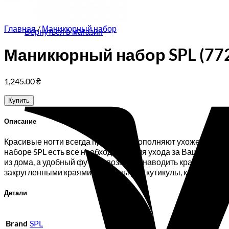
Корзина пуста.
Главная
/
Маникюрный набор
Вернуться в магазин
Маникюрный набор SPL (77
1,245.00
₴
Купить
Описание
Красивые ногти всегда прекрасно дополняют ухоженные рук
наборе SPL есть все необходимое для ухода за Вашими ног
из дома, а удобный футляр позволит наводить красоту в н
закругленными краями, ножницы для кутикулы, кніпсер, стано
Детали
Brand
SPL