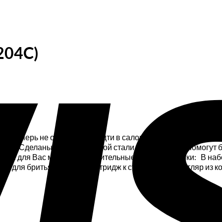
204C)
и. Теперь не обязательно идти в салон, чтобы убрать кути
тями. Сделаны из медицинской стали инструменты, помогут 
ужном для Вас месте. Дополнительные характеристики: В наб
к для бритья «Gilette», картридж к станку (1шт.). Футляр из 