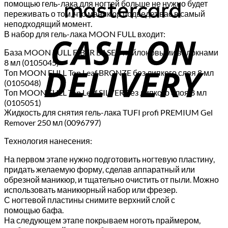
помощью гель-лака для ногтей больше не нужно будет
переживать о том, что маникюр подведет вас в самый
C
неподходящий момент.
В набор для гель-лака MOON FULL входит:
D
База MOON FULL FIBER BASE с нейлоновыми волокнами
8 мл (0105045)
Топ MOON FULL Top Leaf BRONZE без липкого слоя 8 мл
(0105048)
Топ MOON FULL Top Leaf SILVER без липкого слоя 8 мл
(0105051)
Жидкость для снятия гель-лака TUFI profi PREMIUM Gel
Remover 250 мл (0096797)
Технология нанесения:
На первом этапе нужно подготовить ногтевую пластину,
придать желаемую форму, сделав аппаратный или
обрезной маникюр, и тщательно очистить от пыли. Можно
использовать маникюрный набор или фрезер.
С ногтевой пластины снимите верхний слой с
помощью бафа.
На следующем этапе покрываем ноготь праймером,