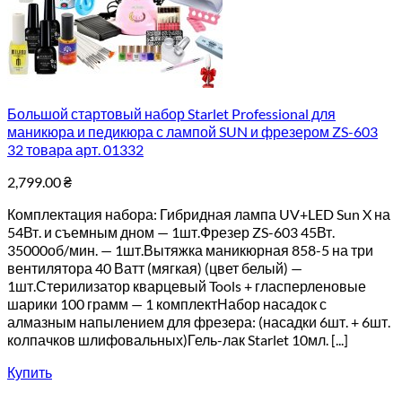
Большой стартовый набор Starlet Professional для
маникюра и педикюра с лампой SUN и фрезером ZS-603
32 товара арт. 01332
2,799.00
₴
Комплектация набора: Гибридная лампа UV+LED Sun X на
54Вт. и съемным дном — 1шт.Фрезер ZS-603 45Вт.
35000об/мин. — 1шт.Вытяжка маникюрная 858-5 на три
вентилятора 40 Ватт (мягкая) (цвет белый) —
1шт.Стерилизатор кварцевый Tools + гласперленовые
шарики 100 грамм — 1 комплектНабор насадок с
алмазным напылением для фрезера: (насадки 6шт. + 6шт.
колпачков шлифовальных)Гель-лак Starlet 10мл. [...]
Купить