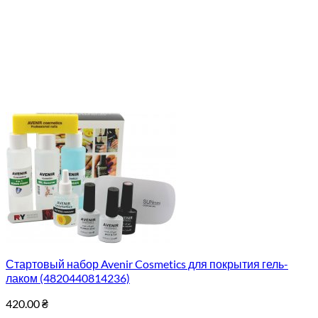
Стартовый набор Avenir Cosmetics для покрытия гель-
лаком (4820440814236)
420.00
₴