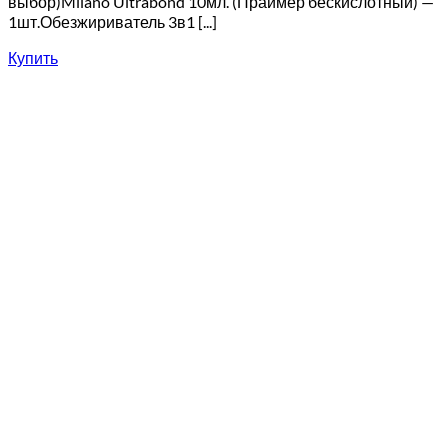
выбор)Milano Ultrabond 10мл. (Праймер бескислотный) —
1шт.Обезжириватель 3в1 [...]
Купить