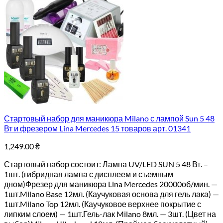
Стартовый набор для маникюра Milano с лампой Sun 5 48
Вт и фрезером Lina Mercedes 15 товаров арт. 01341
1,249.00
₴
Стартовый набор состоит: Лампа UV/LED SUN 5 48 Вт. –
1шт. (гибридная лампа с дисплеем и съемным
дном)Фрезер для маникюра Lina Mercedes 20000об/мин. —
1шт.Milano Base 12мл. (Каучуковая основа для гель лака) —
1шт.Milano Top 12мл. (Каучуковое верхнее покрытие с
липким слоем) — 1шт.Гель-лак Milano 8мл. — 3шт. (Цвет на