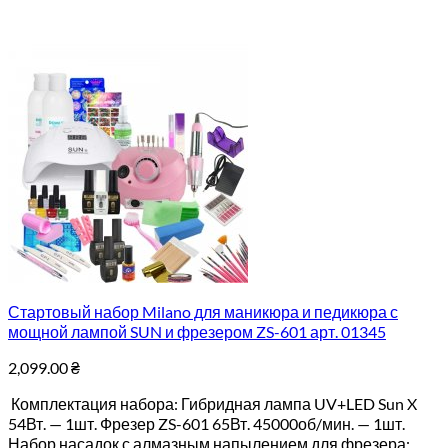
Стартовый набор Milano для маникюра и педикюра с
мощной лампой SUN и фрезером ZS-601 арт. 01345
2,099.00
₴
Комплектация набора: Гибридная лампа UV+LED Sun X
54Вт. — 1шт. Фрезер ZS-601 65Вт. 45000об/мин. — 1шт.
Набор насадок с алмазным напылением для фрезера: