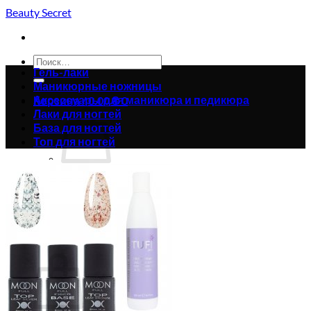
Skip
Beauty Secret
to
content
Искать:
Гель-лаки
Маникюрные ножницы
Аксессуары для маникюра и педикюра
Корзина /
0.00
₴
0
Лаки для ногтей
База для ногтей
Топ для ногтей
Корзина пуста.
Вернуться в магазин
0
Корзина