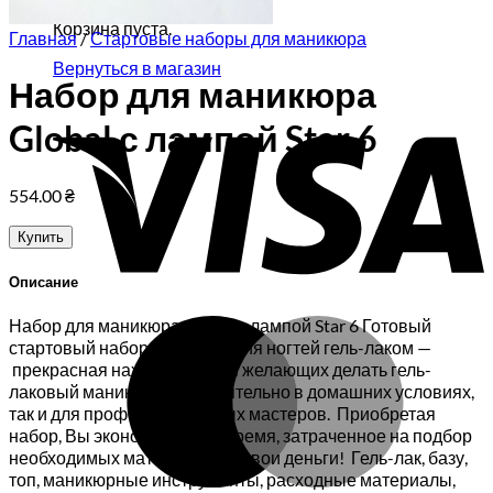
Корзина пуста.
Главная
/
Стартовые наборы для маникюра
Вернуться в магазин
Набор для маникюра
V
Global с лампой Star 6
554.00
₴
Купить
Описание
M
Набор для маникюра Global с лампой Star 6 Готовый
стартовый набор для покрытия ногтей гель-лаком —
прекрасная находка как для желающих делать гель-
лаковый маникюр самостоятельно в домашних условиях,
так и для профессиональных мастеров. Приобретая
набор, Вы экономите свое время, затраченное на подбор
необходимых материалов, и свои деньги! Гель-лак, базу,
топ, маникюрные инструменты, расходные материалы,