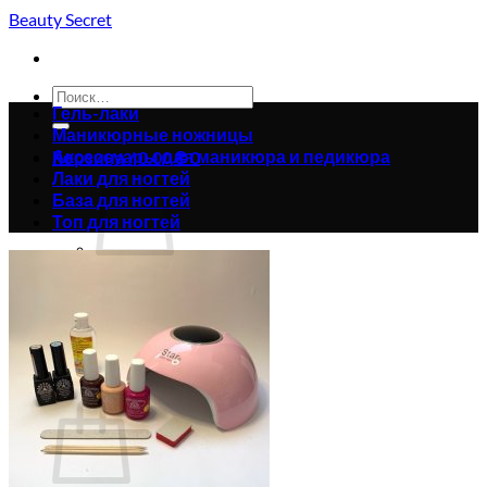
Skip
Beauty Secret
to
content
Искать:
Гель-лаки
Маникюрные ножницы
Аксессуары для маникюра и педикюра
Корзина /
0.00
₴
0
Лаки для ногтей
База для ногтей
Топ для ногтей
Корзина пуста.
Вернуться в магазин
0
Корзина