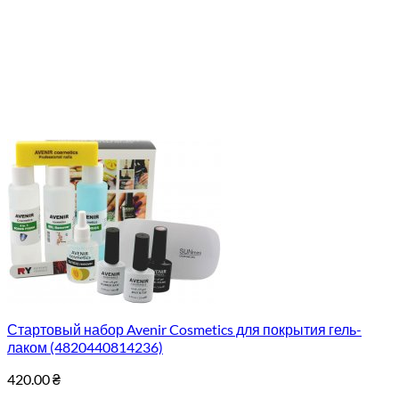
Стартовый набор Avenir Cosmetics для покрытия гель-
лаком (4820440814236)
420.00
₴