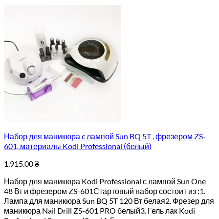
Набор для маникюра c лампой Sun BQ 5T , фрезером ZS-
601, материалы Kodi Professional (белый)
1,915.00
₴
Набор для маникюра Kodi Professional с лампой Sun One
48 Вт и фрезером ZS-601Стартовый набор состоит из :1.
Лампа для маникюра Sun BQ 5T 120 Вт белая2. Фрезер для
маникюра Nail Drill ZS-601 PRO белый3. Гель лак Kodi