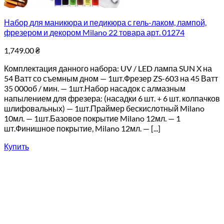
Набор для маникюра и педикюра с гель-лаком, лампой,
фрезером и декором Milano 22 товара арт. 01274
1,749.00
₴
Комплектация данного набора: UV / LED лампа SUN X на
54 Ватт со съемным дном — 1шт.Фрезер ZS-603 на 45 Ватт
35 000об / мин. — 1шт.Набор насадок с алмазным
напылением для фрезера: (насадки 6 шт. + 6 шт. колпачков
шлифовальных) — 1шт.Праймер бескислотный Milano
10мл. — 1шт.Базовое покрытие Milano 12мл. — 1
шт.Финишное покрытие, Milano 12мл. — [...]
Купить