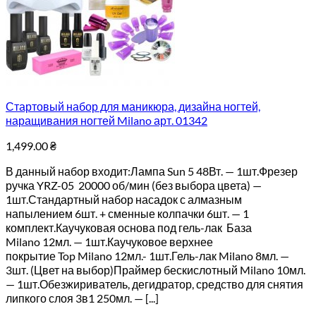
Стартовый набор для маникюра, дизайна ногтей,
наращивания ногтей Milano арт. 01342
1,499.00
₴
В данный набор входит:Лампа Sun 5 48Вт. — 1шт.Фрезер
ручка YRZ-05 20000 об/мин (без выбора цвета) —
1шт.Стандартный набор насадок с алмазным
напылением 6шт. + сменные колпачки 6шт. — 1
комплект.Каучуковая основа под гель-лак База
Milano 12мл. — 1шт.Каучуковое верхнее
покрытие Top Milano 12мл.- 1шт.Гель-лак Milano 8мл. —
3шт. (Цвет на выбор)Праймер бескислотный Milano 10мл.
— 1шт.Обезжириватель, дегидратор, средство для снятия
липкого слоя 3в1 250мл. — [...]