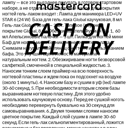
лампу — все это выгоднее покупать в готовом стартовом
наборе, а не отдельно. В стартовый набор для покрытия
C
ногтей гель-лаком входит : Лампа для маникюра LED+UV
STAR 6 (24 W) База для гель-лака Global каучуковая, 8 мл
D
Гель-лак Global, 18 мл — 3 шт. Топовое (верхнее)
покрытие Global, 8 мл Обезжириватель Фурман 3 в 1, 60
мл Апельсиновые палочки — 3 шт. Пилка для ногтей мини
Баф для ногтей мини Техника нанесения гель-лака 1.
Снимаем натуральный глянец с ногтей с использованием
бафа. Это улучшит сцепляемость материала с
натуральным ногтем. 2. Обезжириваем ногти безворсовой
салфеткой, смоченной в специальной жидкостью. 3.
Наносим тонким слоем праймер на всю поверхность
ногтевой пластины и ждем пока он подсохнет на воздухе
(около 1 минуты). 4. Наносим базу и сушим в уф (led) лампе
30-60 секунд. 5. При необходимости вторым слоем базы
выравниваем ногтевую пластину. Для этого удобно
использовать каучуковую основу. Перед ее сушкой ноготь
необходимо перевернуть буквально на 30 секунд для
самовыравнивания. 6. Двумя тонкими слоями наносим
цветное покрытие. Каждый слой сушим в лампе 30-60
секунд. Если гель-лак сильнопигментированный, ложится
равномерно и без проплешин, можно нанести и в один