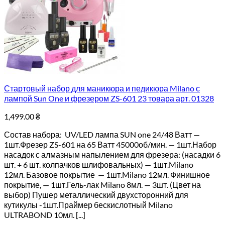
Стартовый набор для маникюра и педикюра Milano с
лампой Sun One и фрезером ZS-601 23 товара арт. 01328
1,499.00
₴
Состав набора: UV/LED лампа SUN one 24/48 Ватт —
1шт.Фрезер ZS-601 на 65 Ватт 45000об/мин. — 1шт.Набор
насадок с алмазным напылением для фрезера: (насадки 6
шт. + 6 шт. колпачков шлифовальных) — 1шт.Milano
12мл. Базовое покрытие — 1шт.Milano 12мл. Финишное
покрытие, — 1шт.Гель-лак Milano 8мл. — 3шт. (Цвет на
выбор) Пушер металлический двухсторонний для
кутикулы -1шт.Праймер бескислотный Milano
ULTRABOND 10мл. [...]