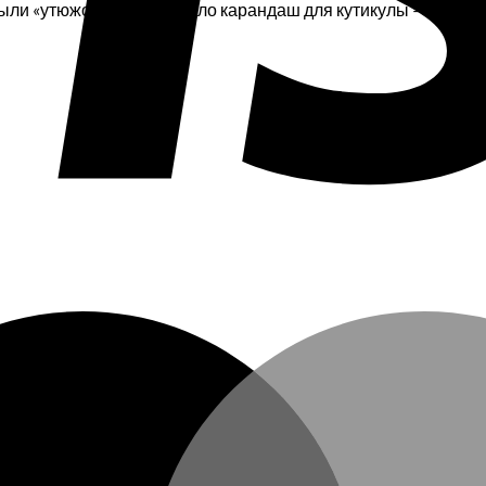
я пыли «утюжок» — 1шт. Масло карандаш для кутикулы — 1 шт