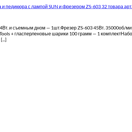
а и педикюра с лампой SUN и фрезером ZS-603 32 товара арт
4Вт. и съемным дном — 1шт.Фрезер ZS-603 45Вт. 35000об/ми
 Tools + гласперленовые шарики 100 грамм — 1 комплектНаб
..]