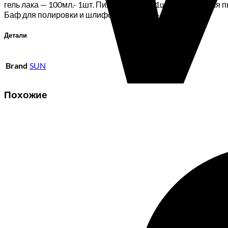
гель лака — 100мл.- 1шт. Пилочка O.P.I — 1шт. Щеточка дл
Баф для полировки и шлифовки ногтей — 1 шт.
Детали
Brand
SUN
Похожие