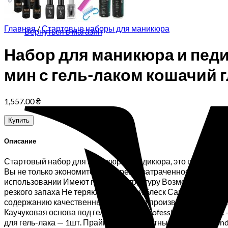
Корзина пуста.
Главная
/
Стартовые наборы для маникюра
Вернуться в магазин
Набор для маникюра и педи
мин с гель-лаком кошачий г
1,557.00
₴
Купить
Описание
Стартовый набор для маникюра и педикюра, это прекрасна
Вы не только экономите свое время, затраченное на под
использовании Имеют плотную структуру Возможно нанесе
резкого запаха Не теряют глянцевый блеск Самовыравнива
содержанию качественных пигментов производителя Keystone
Каучуковая основа под гель-лак Kodi Professional Base 8мл. 
для гель-лака — 1шт. Праймер бескислотный Kodi Ultrabond