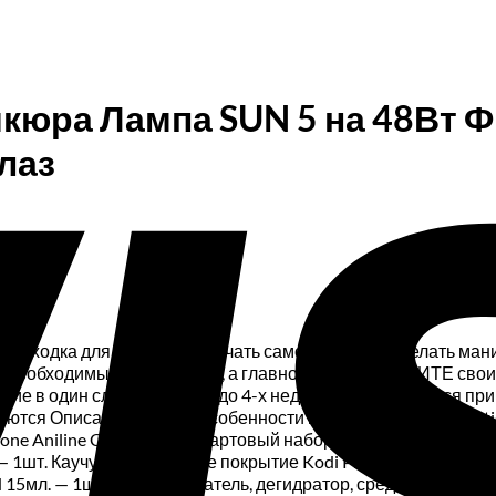
кюра Лампа SUN 5 на 48Вт Фр
лаз
я находка для желающих начать самостоятельно делать ман
бор необходимых материалов, а главное Вы ЭКОНОМИТЕ свои
ние в один слой Держатся до 4-х недель Не растекаются п
ются Описанные выше особенности гель-лаков LUX Collecti
 Aniline Corp (США) Стартовый набор состоит: Лампа SUN 5 
— 1шт. Каучуковое верхнее покрытие Kodi Professional Top 8мл
 15мл. — 1шт. Обезжириватель, дегидратор, средство для сня