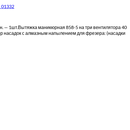
. 01332
н. — 1шт.Вытяжка маникюрная 858-5 на три вентилятора 40
ор насадок с алмазным напылением для фрезера: (насадки