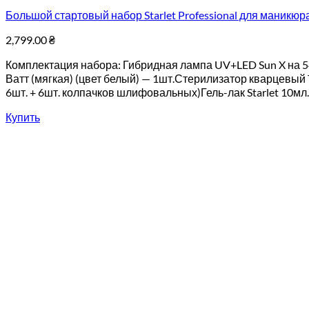
Большой стартовый набор Starlet Professional для маникюр
2,799.00
₴
Комплектация набора: Гибридная лампа UV+LED Sun X на 5
Ватт (мягкая) (цвет белый) — 1шт.Стерилизатор кварцевый
6шт. + 6шт. колпачков шлифовальных)Гель-лак Starlet 10мл. [.
Купить