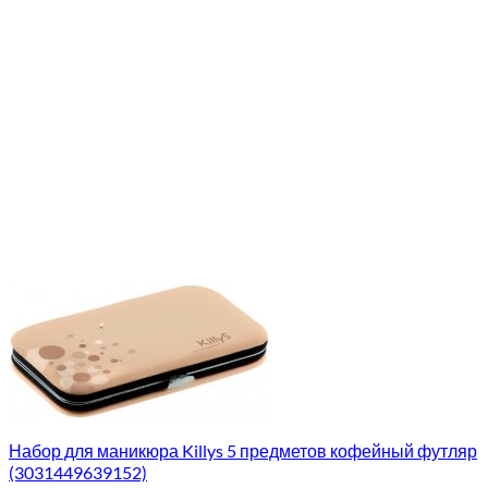
Набор для маникюра Killys 5 предметов кофейный футляр
(3031449639152)