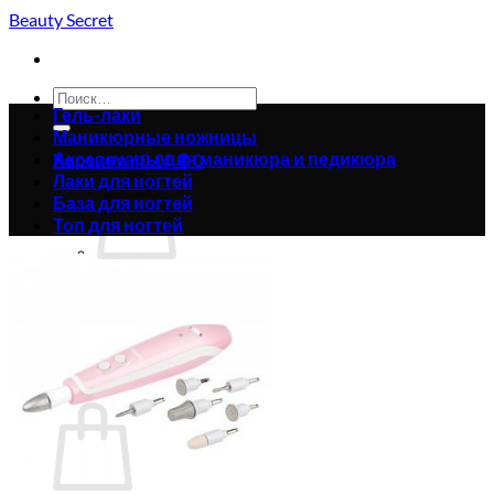
Skip
Beauty Secret
to
content
Искать:
Гель-лаки
Маникюрные ножницы
Аксессуары для маникюра и педикюра
Корзина /
0.00
₴
0
Лаки для ногтей
База для ногтей
Топ для ногтей
Корзина пуста.
Вернуться в магазин
0
Корзина