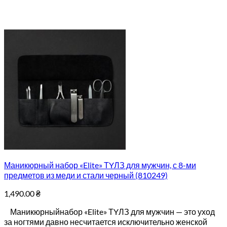
Маникюрный набор «Elite» ТYЛЗ для мужчин, с 8-ми
предметов из меди и стали черный (810249)
1,490.00
₴
Маникюрныйнабор «Elite» ТYЛЗ для мужчин — это уход
за ногтями давно несчитается исключительно женской