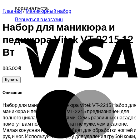
Корзина пуста.
Главная
/
Маникюрный набор
Вернуться в магазин
Набор для маникюра и
V
педикюра Vitek VT-2215 12
Вт
885.00
₴
Купить
M
Описание
Набор для маникюра и педикюра Vitek VT-2215 Набор для
маникюра и педикюра Vitek VT-2215 предназначен для
полного цикла ухода за ногтями. Семь различных насадок
помогут вам получить результат не хуже, чем в салоне.
Малая конусная насадка подойдет для обработки ногтей и
рук, и ног. Используйте насадку для удаления грубой кожи,