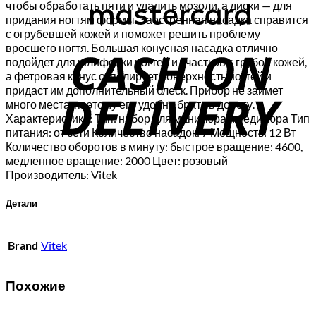
чтобы обработать пяти и удалить мозоли, а диски — для
придания ногтям формы. Заостренная насадка справится
C
с огрубевшей кожей и поможет решить проблему
вросшего ногтя. Большая конусная насадка отлично
D
подойдет для шлифовки ногтей и участков с грубой кожей,
а фетровая конус отполирует поверхность ногтей и
придаст им дополнительный блеск. Прибор не займет
много места, поэтому его удобно брать в дорогу.
Характеристики: Тип: набор для маникюра и педикюра Тип
питания: от сети Количество насадок: 7 Мощность: 12 Вт
Количество оборотов в минуту: быстрое вращение: 4600,
медленное вращение: 2000 Цвет: розовый
Производитель: Vitek
Детали
Brand
Vitek
Похожие