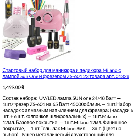
Стартовый набор для маникюра и педикюра Milano с
лампой Sun One и фрезером ZS-601 23 товара арт. 01328
1,499.00
₴
Состав набора: UV/LED лампа SUN one 24/48 Ватт —
1шт.Фрезер ZS-601 на 65 Ватт 45000об/мин. — 1шт.Набор
насадок с алмазным напылением для фрезера: (насадки 6
шт. + 6 шт. колпачков шлифовальных) — 1шт.Milano
12мл. Базовое покрытие — 1шт.Milano 12мл. Финишное
покрытие, — 1шт.Гель-лак Milano 8мл. — 3шт. (Цвет на
выбор) Пушер металлический двухсторонний для