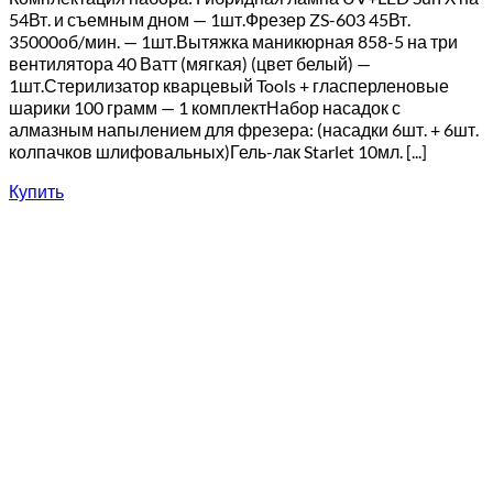
54Вт. и съемным дном — 1шт.Фрезер ZS-603 45Вт.
35000об/мин. — 1шт.Вытяжка маникюрная 858-5 на три
вентилятора 40 Ватт (мягкая) (цвет белый) —
1шт.Стерилизатор кварцевый Tools + гласперленовые
шарики 100 грамм — 1 комплектНабор насадок с
алмазным напылением для фрезера: (насадки 6шт. + 6шт.
колпачков шлифовальных)Гель-лак Starlet 10мл. [...]
Купить