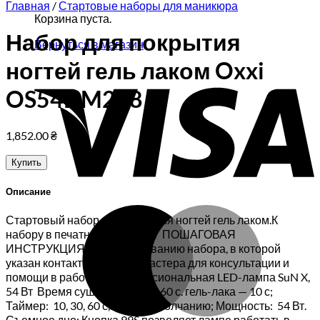
Главная
/
Стартовые наборы для маникюра
Корзина пуста.
Набор для покрытия
Вернуться в магазин
ногтей гель лаком Oxxi
V
OS54DM208
1,852.00
₴
Купить
Описание
M
Стартовый набор для покрытия ногтей гель лаком.К
набору в печатном виде идет ПОШАГОВАЯ
ИНСТРУКЦИЯ по использованию набора, в которой
указан контактный номер мастера для консультации и
помощи в работе.1. Профессиональная LED-лампа SuN X,
54 Вт Время сушки геля — до 60 с. гель-лака — 10 с;
Таймер: 10, 30, 60 с, 120-по умолчанию; Мощность: 54 Вт.
Съемное дно; Кнопка 99S позволяет лампе работать в