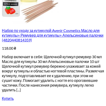
Набор по уходу за кутикулой Avenir Cosmetics Масло для
кутикулы+ Ремувер для кутикулы+ Апельсиновые палочки
(4820440814359)
118.00
₴
Набор включает в себя: Щелочной кутикул ремувер 30 мл
Масло для кутикулы 30 мл Апельсиновые палочки 10 шт
Щелочной кутикул ремувер бережно ухаживает за кожей
вокруг кутикулы и областью ногтевой пластины. Размягчая
кутикулу, подготавливает ее к удалению, при этом не
сушит кожу. Помогает удалить с ногтя его ороговевшие
частички. После нанесения ремувера, кутикулу легко
удалить [...]
Купить