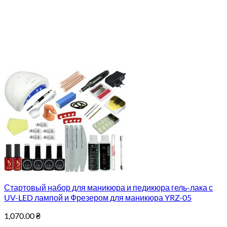
Стартовый набор для маникюра и педикюра гель-лака с
UV-LED лампой и Фрезером для маникюра YRZ-05
1,070.00
₴