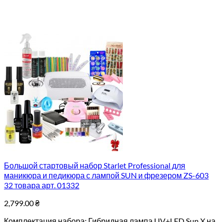
Большой стартовый набор Starlet Professional для
маникюра и педикюра с лампой SUN и фрезером ZS-603
32 товара арт. 01332
2,799.00
₴
Комплектация набора: Гибридная лампа UV+LED Sun X на