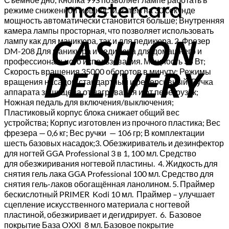
режиме сниженной мощности, затем на 30 секунде
мощность автоматически становится больше; Внутренняя
C
камера лампы просторная, что позволяет использовать
лампу как для маникюра, так и для педикюра. 2. Фрезер
D
DM-208 Для маникюра и педикюра для домашнего и
профессионального использования. Мощность 35 Вт;
Скорость вращения 35000 оборотов в минуту; Режимы
вращения насадок: стандартный и реверсивный; Ручка
аппарата защищена от нагревания и от перегрузок;
Ножная педаль для включения/выключения;
Пластиковый корпус блока снижает общий вес
устройства; Корпус изготовлен из прочного пластика; Вес
фрезера — 0,6 кг; Вес ручки — 106 гр; В комплектации
шесть базовых насадок;3. Обезжириватель и дезинфектор
для ногтей GGA Professional 3 в 1, 100 мл. Средство
для обезжиривания ногтевой пластины. 4. Жидкость для
снятия гель лака GGA Professional 100 мл. Средство для
снятия гель-лаков обогащённая ланолином. 5. Праймер
бескислотный PRIMER Kodi 10 мл. Праймер – улучшает
сцепление искусственного материала с ногтевой
пластиной, обезжиривает и дегидрирует. 6. Базовое
покрытие База OXXI 8 мл. Базовое покрытие