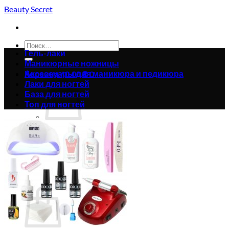
Skip
Beauty Secret
to
content
Искать:
Гель-лаки
Маникюрные ножницы
Аксессуары для маникюра и педикюра
Корзина /
0.00
₴
0
Лаки для ногтей
База для ногтей
Топ для ногтей
Корзина пуста.
Вернуться в магазин
0
Корзина