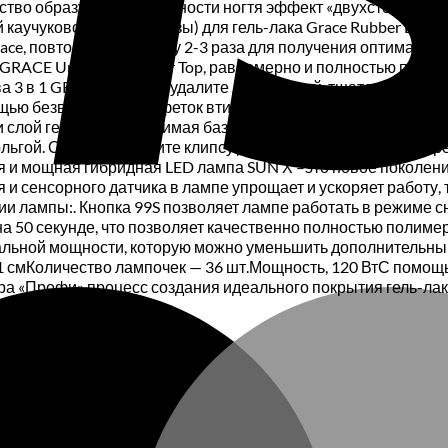
ство образует на поверхности ногтя эффект «двухстороннего
 каучуковой основы (базы) для гель-лака Grace Rubber Base 
ce, повторяя процедуру 2-3 раза для получения оптимально
GRACE Universal Rubber Top, равномерно и полностью покрыв
3 в 1 GRACE Cleanser удалите липкий слой, тщательно проте
мощью безворсовых салфеток втирающими движениями тщател
слой гель-лака (не снимая базовый гель). 2. Нанесите на бе
ьгой. Сверху закрепите клипсу для снятия гель-лака. 3. Че
 и мощная гибридная LED лампа SUN Х –это новое поколение в
и сенсорного датчика в лампе упрощает и ускоряет работу, 
ии лампы:. Кнопка 99S позволяет лампе работать в режиме 
а 50 секунде, что позволяет качественно полностью полиме
мальной мощности, которую можно уменьшить дополнительны
21 смКоличество лампочек — 36 шт.Мощность, 120 ВтС помо
а «Профи» процесс создания идеального покрытия гель-лако