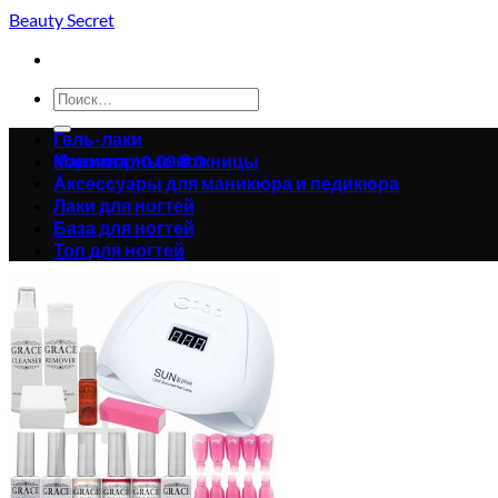
Skip
Beauty Secret
to
content
Искать:
Гель-лаки
Корзина /
Маникюрные ножницы
0.00
₴
0
Аксессуары для маникюра и педикюра
Лаки для ногтей
База для ногтей
Топ для ногтей
Корзина пуста.
Вернуться в магазин
0
Корзина