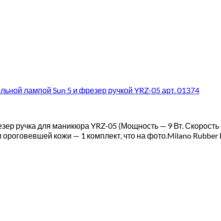
льной лампой Sun 5 и фрезер ручкой YRZ-05 арт. 01374
езер ручка для маникюра YRZ-05 (Мощность — 9 Вт. Скорость
роговевшей кожи — 1 комплект, что на фото.Milano Rubber B