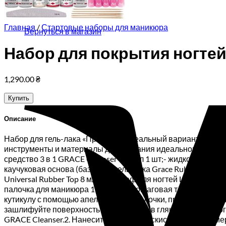
Корзина пуста.
Главная
/
Стартовые наборы для маникюра
Вернуться в магазин
Набор для покрытия ногтей
1,290.00
₴
Купить
Описание
Набор для гель-лака «Профи» — идеальный вариант как дл
инструменты и материалы для создания идеального покрыт
средство 3 в 1 GRACE Cleanser 100 мл 1 шт;- жидкость для
каучуковая основа (база) для гель-лака Grace Rubber Base 
Universal Rubber Top 8 мл 1 шт;- баф для ногтей LPnails 1 ш
палочка для маникюра 15 см 5 шт.Пошаговая технология п
кутикулу с помощью апельсиновой палочки, придайте ногтя
зашлифуйте поверхность ногтей, удалив глянец. После это
GRACE Cleanser.2. Нанесите на ногти бескислотный прайме