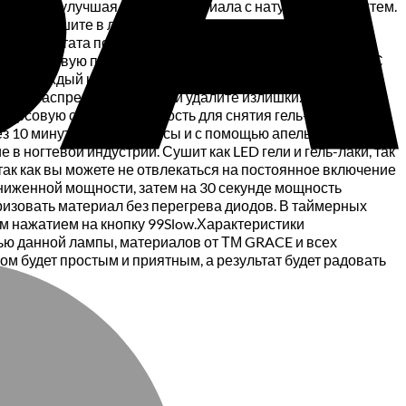
 скотча», улучшая сцепку материала с натуральным ногтем.
Gel, просушите в лампе SUN X Plus 120W UV/LED.4.
го результата покрытия. Каждый слой просушивайте в
ая ногтевую пластину. Просушите в лампе 60 секунд.6. С
рев каждый ноготок 2 раза.7. Нанесите каплю масла для
ьно распределите масло и удалите излишки.Снятие гель-
зворсовую салфетку жидкость для снятия гель-лака с
рез 10 минут снимите клипсы и с помощью апельсиновой
 ногтевой индустрии. Сушит как LED гели и гель-лаки, так
так как вы можете не отвлекаться на постоянное включение
сниженной мощности, затем на 30 секунде мощность
ризовать материал без перегрева диодов. В таймерных
м нажатием на кнопку 99Slow.Характеристики
щью данной лампы, материалов от ТМ GRACE и всех
м будет простым и приятным, а результат будет радовать
M