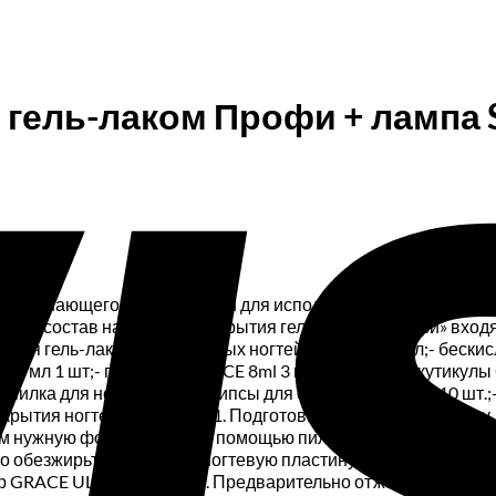
 гель-лаком Профи + лампа 
я начинающего мастера, так и для использования в домашни
ия.В состав набора для покрытия гель-лаком «Профи» входя
 снятия гель-лака с натуральных ногтей GRACE 100 мл;- беск
Gel 8 мл 1 шт;- гель-лаки GRACE 8ml 3 шт;- масло для кутик
т.;- пилка для ногтей 1 шт;- клипсы для снятия гель-лака 10 
окрытия ногтей гель-лаком1. Подготовьте ногтевую пластин
м нужную форму и длину с помощью пилки для ногтей. Далее
го обезжирьте и очистите ногтевую пластину от пыли с помо
р GRACE ULTRAFIX primer. Предварительно отжав кисть о кра