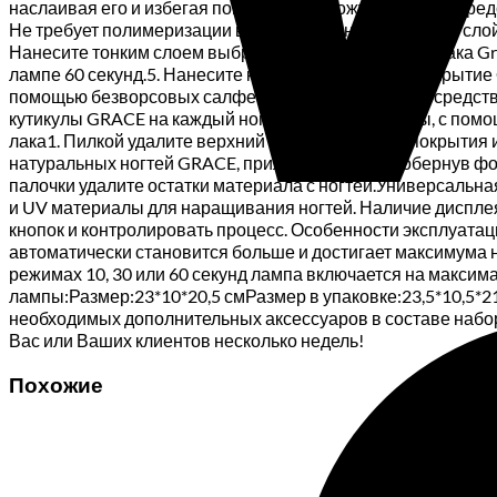
наслаивая его и избегая попадания на кожу. Высыхая, сред
Не требует полимеризации в лампе.3. Нанесите тонкий слой
Нанесите тонким слоем выбранный Вами цвет гель-лака Gra
лампе 60 секунд.5. Нанесите каучуковое верхнее покрытие 
помощью безворсовых салфеток и универсального средства 
кутикулы GRACE на каждый ноготок в зону кутикулы, с по
лака1. Пилкой удалите верхний слой финишного покрытия и 
натуральных ногтей GRACE, приложите к ногтю, обернув фол
палочки удалите остатки материала с ногтей.Универсальная
и UV материалы для наращивания ногтей. Наличие дисплея 
кнопок и контролировать процесс. Особенности эксплуатац
автоматически становится больше и достигает максимума н
режимах 10, 30 или 60 секунд лампа включается на макси
лампы:Размер:23*10*20,5 смРазмер в упаковке:23,5*10,5*
необходимых дополнительных аксессуаров в составе набор
Вас или Ваших клиентов несколько недель!
Похожие