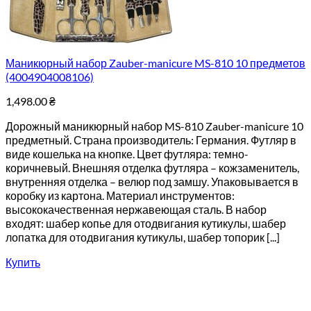
Маникюрный набор Zauber-manicure MS-810 10 предметов
(4004904008106)
1,498.00
₴
Дорожный маникюрный набор MS-810 Zauber-manicure 10
предметный. Страна производитель: Германия. Футляр в
виде кошелька на кнопке. Цвет футляра: темно-
коричневый. Внешняя отделка футляра – кожзаменитель,
внутренняя отделка – велюр под замшу. Упаковывается в
коробку из картона. Материал инструментов:
высококачественная нержавеющая сталь. В набор
входят: шабер копье для отодвигания кутикулы, шабер
лопатка для отодвигания кутикулы, шабер топорик [...]
Купить