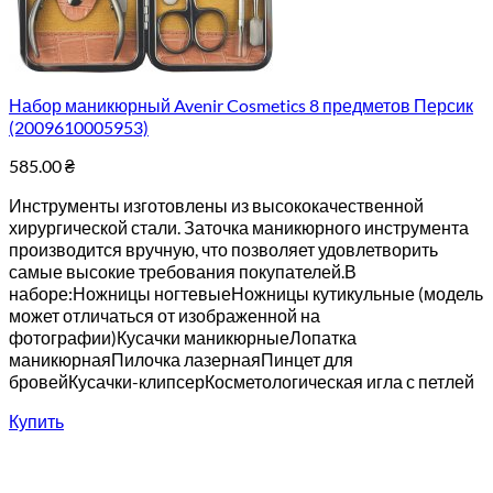
Набор маникюрный Avenir Cosmetics 8 предметов Персик
(2009610005953)
585.00
₴
Инструменты изготовлены из высококачественной
хирургической стали. Заточка маникюрного инструмента
производится вручную, что позволяет удовлетворить
самые высокие требования покупателей.В
наборе:Ножницы ногтевыеНожницы кутикульные (модель
может отличаться от изображенной на
фотографии)Кусачки маникюрныеЛопатка
маникюрнаяПилочка лазернаяПинцет для
бровейКусачки-клипсерКосметологическая игла с петлей
Купить