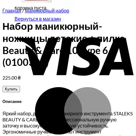
Корзина пуста.
Главная
/
Маникюрный набор
Вернуться в магазин
Набор маникюрный-
V
ножницы детские + пилка
Beauty & Care 10 Type 6
(0100309)
225.00
₴
Купить
M
Описание
Яркий набор, детского маникюрного инструмента STALEKS
BEAUTY & CARE, имеет профессиональную ручную
заточку и высокую коррозионную устойчивость.
Эргономичные ручки, выделяют инструмент