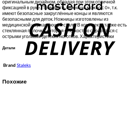
оригинальным дизайном, обладая при этом отличной
фиксацией в руке. Применять ножницы можно с 0+, т.к.
имеют безопасные закруглённые концы и являются
C
безопасными для деток. Ножницы изготовлены из
D
медицинской нержавеющей стали. В комплекте также есть
стеклянная пилочка, которая с лёгкостью справиться с
острыми уголками детских ноготков. Характеристики
Детали
Brand
Staleks
Похожие