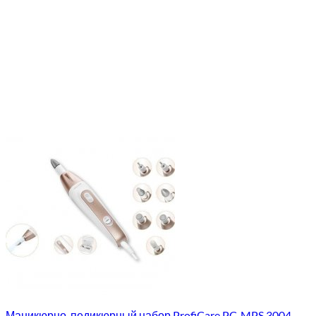
Маникюрно-педикюрный набор ProfiCare PC-MPS 3004