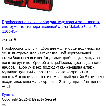
Профессиональный набор для педикюра и маникюра 18
инструментов из нержавеющей стали MakeUp Suits (EL-
1188-Ю)
290.00
₴
Профессиональный набор для маникюра и педикюра из
18-ти инструментов из качественной нержавеющей
стали.Включает все необходимые приборы для ухода за
ногтями рук и ног, бровей и лица;Преимущества данного
набора:Набор унисекс, подходит как женщинам, так и
мужчинам;Лёгкий и портативный, легко хранить и
носить;Высокое качество и компактный дизайн.В комплект
входит:ножницы маникюрные — 2 штщипцы — 4 штпинцет
— [...]
Купить
Copyright 2026 ©
Beauty Secret