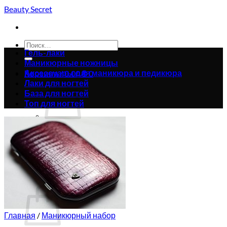
Skip
Beauty Secret
to
content
Искать:
Гель-лаки
Маникюрные ножницы
Аксессуары для маникюра и педикюра
Корзина /
0.00
₴
0
Лаки для ногтей
База для ногтей
Топ для ногтей
Корзина пуста.
Вернуться в магазин
0
Корзина
Главная
/
Маникюрный набор