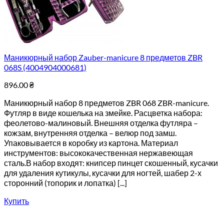
Маникюрный набор Zauber-manicure 8 предметов ZBR
068S (4004904000681)
896.00
₴
Маникюрный набор 8 предметов ZBR 068 ZBR-manicure.
Футляр в виде кошелька на змейке. Расцветка набора:
феолетово-малиновый. Внешняя отделка футляра –
кожзам, внутренняя отделка – велюр под замш.
Упаковывается в коробку из картона. Материал
инструментов: высококачественная нержавеющая
сталь.В набор входят: книпсер пинцет скошенный, кусачки
для удаления кутикулы, кусачки для ногтей, шабер 2-х
сторонний (топорик и лопатка) [...]
Купить