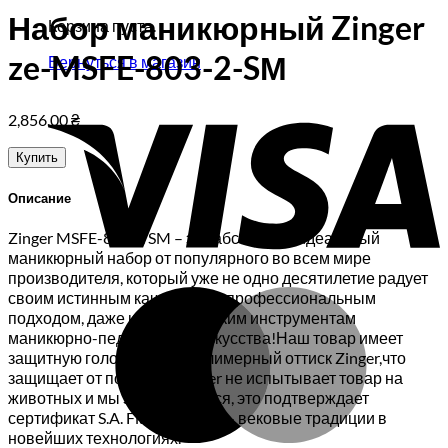
Набор маникюрный Zinger
Корзина пуста.
ze-MSFE-803-2-SМ
Вернуться в магазин
V
2,856.00
₴
Купить
Описание
Zinger MSFE-803-2 SM – это абсолютно идеальный
маникюрный набор от популярного во всем мире
производителя, который уже не одно десятилетие радует
M
своим истинным качеством и профессиональным
подходом, даже к самым мелким инструментам
маникюрно-педикюрного искусства!Наш товар имеет
защитную голограмму и полимерный оттиск Zinger,что
защищает от подделок.Zinger не испытывает товар на
животных и мы этим гордимся, это подтверждает
сертификат S.A. Fiabila .Zinger – вековые традиции в
новейших технологиях.