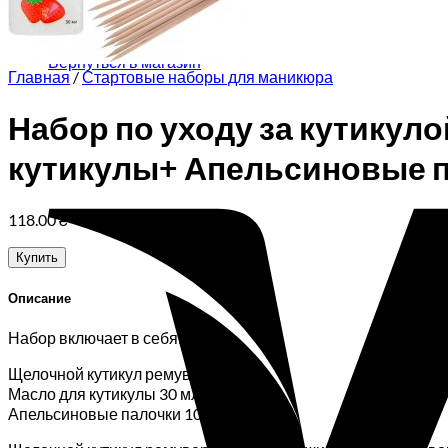
Корзина пуста.
Вернуться в магазин
Главная
/
Стартовые наборы для маникюра
Набор по уходу за кутикуло
кутикулы+ Апельсиновые п
118.00
₴
Купить
Описание
Набор включает в себя:
Щелочной кутикул ремувер 30 мл
Масло для кутикулы 30 мл
Апельсиновые палочки 10 шт