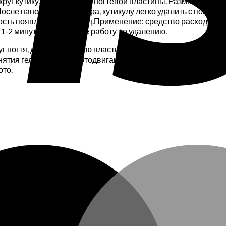
уг кутикулы и областью ногтевой пластины. Размягчая кутик
 После нанесения ремувера, кутикулу легко удалить с помощь
ость появления заусениц.Применение: средство расходуется
1-2 минуты и начинайте работу по удалению.
уг ногтя, делает ногтевую пластину крепче. Подходит для п
ятия гель-лаков, для отодвигания и удаления кутикулы, в н
ото.