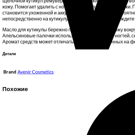
Щелочной кутикул ремувер бережно ухаживает за кожей вокр
кожу. Помогает удалить с ногтя его ороговевшие частички.
становится ухоженной и аккуратной. Уменьшается вероятн
непосредственно на кутикулу. После нанесения подождите 
Масло для кутикулы бережно питает и увлажняет кожу вокр
Апельсиновые палочки используют для очищения ногтей, сн
Аромат средств может отличаться от представленных на ф
Детали
Brand
Avenir Cosmetics
Похожие