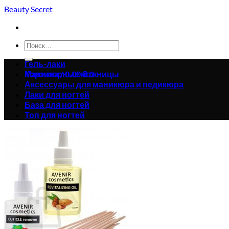
Skip
Beauty Secret
to
content
Искать:
Гель-лаки
Корзина /
Маникюрные ножницы
0.00
₴
0
Аксессуары для маникюра и педикюра
Лаки для ногтей
База для ногтей
Топ для ногтей
Корзина пуста.
Вернуться в магазин
0
Корзина