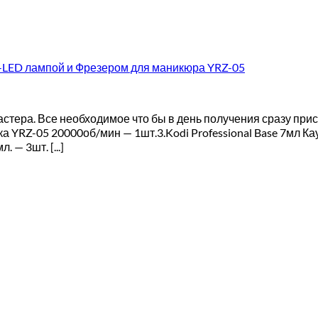
V-LED лампой и Фрезером для маникюра YRZ-05
ера. Все необходимое что бы в день получения сразу прис
а YRZ-05 20000об/мин — 1шт.3.Kodi Professional Base 7мл Кау
 — 3шт. [...]