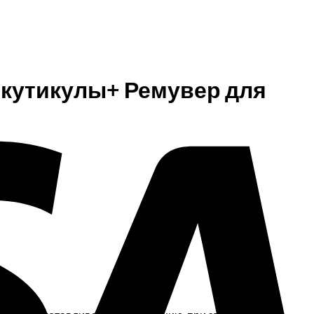
V
я кутикулы+ Ремувер для