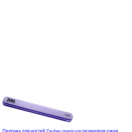
Пилочка для ногтей Zauber-manicure резиновая узкая