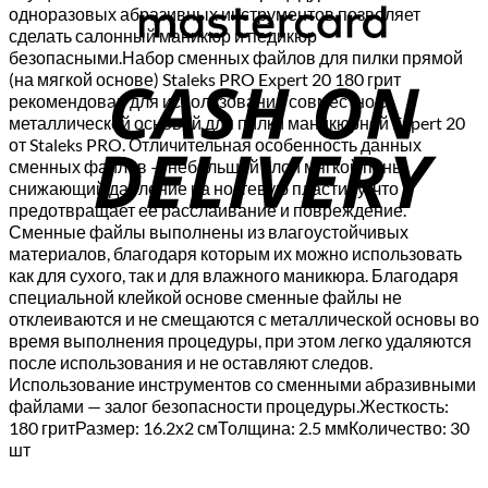
одноразовых абразивных инструментов позволяет
сделать салонный маникюр и педикюр
C
безопасными.Набор сменных файлов для пилки прямой
(на мягкой основе) Staleks PRO Expert 20 180 грит
D
рекомендован для использования совместно с
металлической основой для пилки маникюрной Expert 20
от Staleks PRO. Отличительная особенность данных
сменных файлов — небольшой слой мягкой пены,
снижающий давление на ногтевую пластину, что
предотвращает ее расслаивание и повреждение.
Сменные файлы выполнены из влагоустойчивых
материалов, благодаря которым их можно использовать
как для сухого, так и для влажного маникюра. Благодаря
специальной клейкой основе сменные файлы не
отклеиваются и не смещаются с металлической основы во
время выполнения процедуры, при этом легко удаляются
после использования и не оставляют следов.
Использование инструментов со сменными абразивными
файлами — залог безопасности процедуры.Жесткость:
180 гритРазмер: 16.2х2 смТолщина: 2.5 ммКоличество: 30
шт