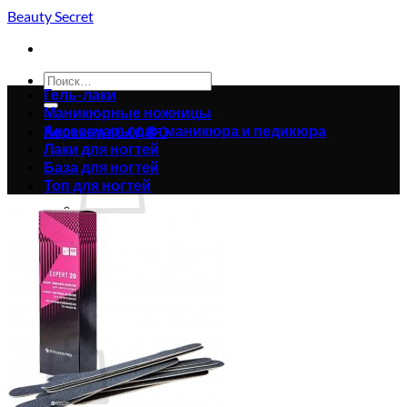
Skip
Beauty Secret
to
content
Искать:
Гель-лаки
Маникюрные ножницы
Аксессуары для маникюра и педикюра
Корзина /
0.00
₴
0
Лаки для ногтей
База для ногтей
Топ для ногтей
Корзина пуста.
Вернуться в магазин
0
Корзина