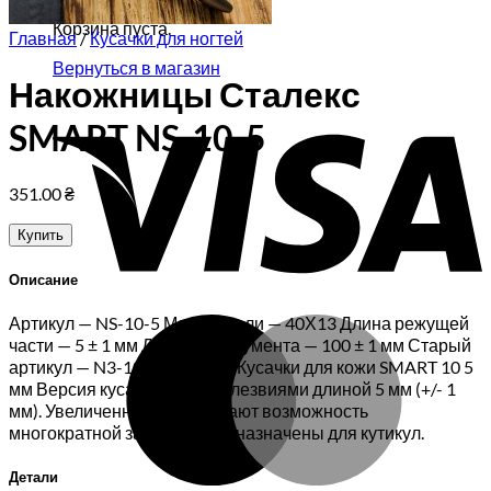
Корзина пуста.
Главная
/
Кусачки для ногтей
Вернуться в магазин
Накожницы Сталекс
V
SMART NS-10-5
351.00
₴
Купить
Описание
Артикул — NS-10-5 Марка стали — 40Х13 Длина режущей
M
части — 5 ± 1 мм Длина инструмента — 100 ± 1 мм Старый
артикул — N3-10-05 (КМ-00) Кусачки для кожи SMART 10 5
мм Версия кусачек КМ-00 с лезвиями длиной 5 мм (+/- 1
мм). Увеличенные лезвия дают возможность
многократной заточки. Предназначены для кутикул.
Детали