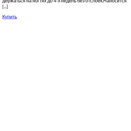
держаться на ногтях до 4-х недель без отслоек.Наносится
[...]
Купить