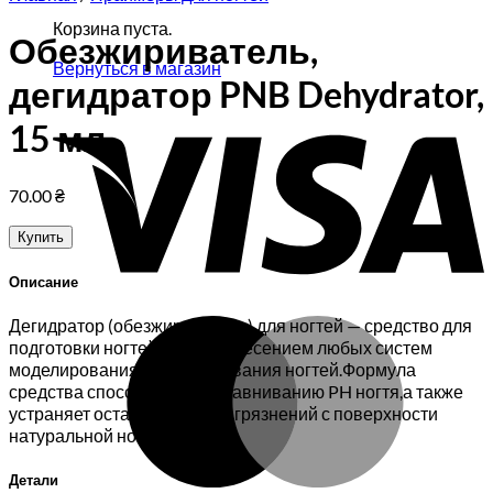
Корзина пуста.
Обезжириватель,
Вернуться в магазин
дегидратор PNB Dehydrator,
V
15 мл
70.00
₴
Купить
Описание
M
Дегидратор (обезжириватель) для ногтей — средство для
подготовки ногтей перед нанесением любых систем
моделирования и декорирования ногтей.Формула
средства способствует выравниванию PH ногтя,а также
устраняет остатки жира и загрязнений с поверхности
натуральной ногтевой.
Детали