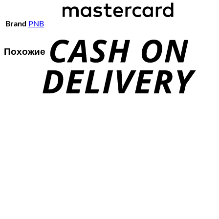
C
Brand
PNB
D
Похожие