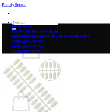
Skip
Beauty Secret
to
content
Искать:
Гель-лаки
Маникюрные ножницы
Аксессуары для маникюра и педикюра
Корзина /
0.00
₴
0
Лаки для ногтей
База для ногтей
Топ для ногтей
Корзина пуста.
Вернуться в магазин
0
Корзина