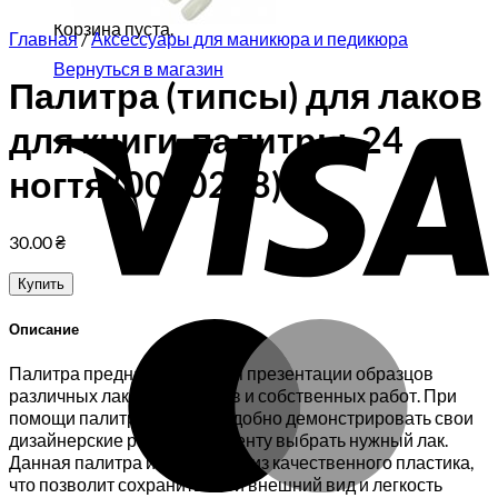
Корзина пуста.
Главная
/
Аксессуары для маникюра и педикюра
Вернуться в магазин
Палитра (типсы) для лаков
V
для книги-палитры, 24
ногтя (0080268)
30.00
₴
Купить
M
Описание
Палитра предназначена для презентации образцов
различных лаков, гель лаков и собственных работ. При
помощи палитры мастеру удобно демонстрировать свои
дизайнерские работы, а клиенту выбрать нужный лак.
Данная палитра изготовлена из качественного пластика,
что позволит сохранить свой внешний вид и легкость