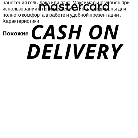
нанесения гель-лака или лака. Максимально удобен при
использовании и перемещении. Типсы соединены для
C
полного комфорта в работе и удобной презентации .
Характеристики
D
Похожие