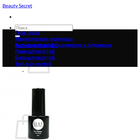
Skip
Beauty Secret
to
content
Искать:
Гель-лаки
Маникюрные ножницы
Аксессуары для маникюра и педикюра
Корзина /
0.00
₴
0
Лаки для ногтей
База для ногтей
Топ для ногтей
Корзина пуста.
Вернуться в магазин
0
Корзина