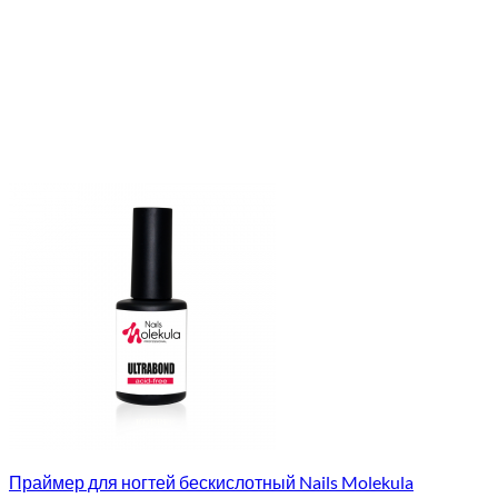
Праймер для ногтей бескислотный Nails Molekula