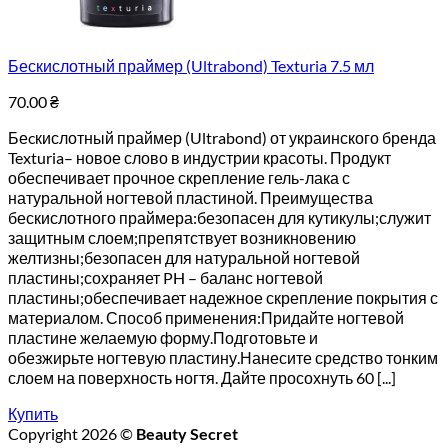
Бескислотный праймер (Ultrabond) Texturia 7.5 мл
70.00
₴
Беcкислотный праймер (Ultrabond) от украинского бренда
Texturia– новое слово в индустрии красоты. Продукт
обеспечивает прочное скрепление гель-лака с
натуральной ногтевой пластиной. Преимущества
бескислотного праймера:безопасен для кутикулы;служит
защитным слоем;препятствует возникновению
желтизны;безопасен для натуральной ногтевой
пластины;сохраняет PH – баланс ногтевой
пластины;обеспечивает надежное скрепление покрытия с
материалом. Способ применения:Придайте ногтевой
пластине желаемую форму.Подготовьте и
обезжирьте ногтевую пластину.Нанесите средство тонким
слоем на поверхность ногтя. Дайте просохнуть 60 [...]
Купить
Copyright 2026 ©
Beauty Secret