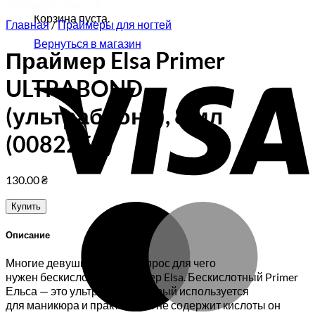
Корзина пуста.
Главная
/
Праймеры для ногтей
Вернуться в магазин
Праймер Elsa Primer
V
ULTRABOND
(ультраблонд), 8 мл
(0082250)
130.00
₴
Купить
M
Описание
Многие девушки задают вопрос для чего
нужен бескислотный праймер Elsa. Бескислотный Primer
Ельса — это ультрабонд, который используется
для маникюра и практически не содержит кислоты он