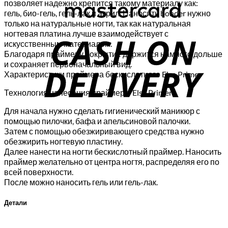
позволяет надежно крепится такому материалу как:
гель, био-гель, гель-лак и акрил. Наносить bonder нужно
только на натуральные ногти, так как натуральная
C
ногтевая платина лучше взаимодействует с
D
искусственным материалом.
Благодаря праймеру покрытие держится намного дольше
и сохраняет первоначальный вид.
Характеристики праймера бескислотного Elsa Primer
Технология нанесения праймера Elsa Primer
Для начала нужно сделать гигиенический маникюр с
помощью пилочки, бафа и апельсиновой палочки.
Затем с помощью обезжиривающего средства нужно
обезжирить ногтевую пластину.
Далее нанести на ногти бескислотный праймер. Наносить
праймер желательно от центра ногтя, распределяя его по
всей поверхности.
После можно наносить гель или гель-лак.
Детали