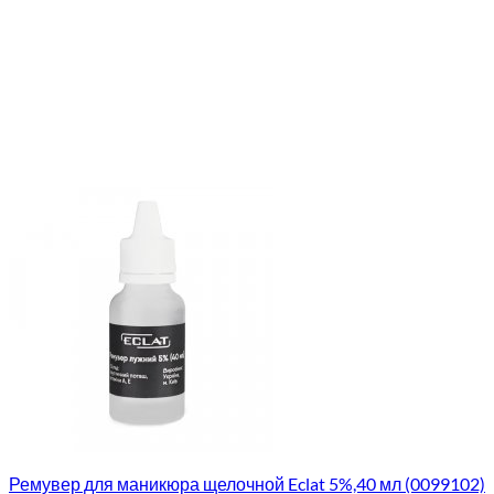
Ремувер для маникюра щелочной Eclat 5%,40 мл (0099102)