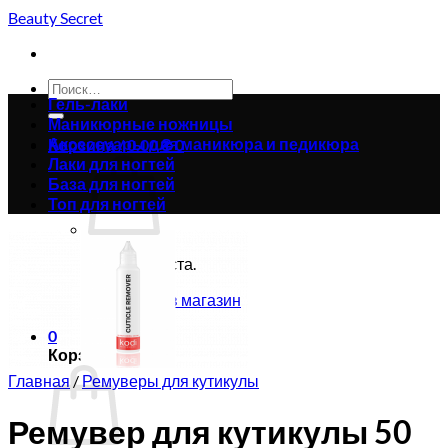
Skip
Beauty Secret
to
content
Искать:
Гель-лаки
Маникюрные ножницы
Аксессуары для маникюра и педикюра
Корзина /
0.00
₴
0
Лаки для ногтей
База для ногтей
Топ для ногтей
Корзина пуста.
Вернуться в магазин
0
Корзина
Главная
/
Ремуверы для кутикулы
Ремувер для кутикулы 50