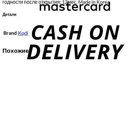
годности после открытия: 12мес. Made in Korea.
C
Детали
D
Brand
Kodi
Похожие