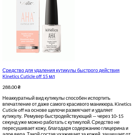
Средство для удаления кутикулы быстрого действия
Kinetics Cuticle off 15 мл
288.00
₴
Неаккуратный вид кутикулы способен испортить
впечатление от даже самого красивого маникюра. Kinetics
Cuticle off на основе щелочи размягчает и удаляет
кутикулу. Ремувер быстродействующий — через 10-15
секунд уже можно работать с кутикулой. Средство не
пересушивает кожу, благодаря содержанию глицерина и
алое вера. Такой состав ухаживает за кожей, защищает от