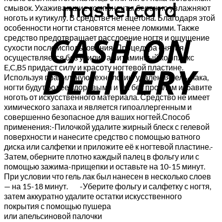
смывок. Ухаживающие компоненты бережно увлажняют
ноготь и кутикулу. В средстве нет ацетона. Благодаря этой
C
особенности ногти становятся менее ломкими. Также
средство предотвращает расслоение ногтя и ощущение
D
сухости после использования. Процедура снятия
осуществляется без усилий а витаминный комплекс
E,C,B5 придаст силу и красоту ногтевой пластине.
Используя правильную технологию удаления гель-лака,
ногти будут более здоровыми и вы без проблем избавите
ноготь от искусственного материала. Средство не имеет
химического запаха и является гипоаллергенным и
совершенно безопасное для ваших ногтей.Способ
применения:-Пилочкой удалите жирный блеск с гелевой
поверхности и нанесите средство с помощью ватного
диска или салфетки и приложите её к ногтевой пластине.-
Затем, оберните плотно каждый палец в фольгу или с
помощью зажима-прищепки и оставьте на 10-15 минут.
При условии что гель лак был нанесен в несколько слоев
— на 15-18 минут. -Уберите фольгу и салфетку с ногтя,
затем аккуратно удалите остатки искусственного
покрытия с помощью пушера
или апельсиновой палочки