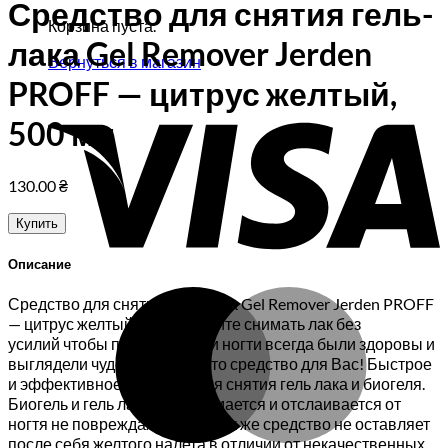
Средство для снятия гель-
Корзина пуста.
лака Gel Remover Jerden
Вернуться в магазин
PROFF — цитрус желтый,
V
500 мл
130.00
₴
Купить
Описание
M
Средство для снятия гель-лака Gel Remover Jerden PROFF
— цитрус желтый, 500 млХотите снимать лак без
усилий чтобы при этом ваши ногти всегда были здоровы и
выглядели чудесно? Тогда это средство для Вас! Быстрое
и эффективное средство для снятия гель лака и биогеля.
Биогель и гель лак легко снимается и отслаивается от
ногтя не повреждая ноготь. Так же средство не оставляет
после себя желтого налета,в отличии от некачественных