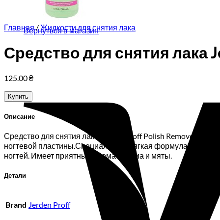
Корзина пуста.
Главная
/
Жидкости для снятия лака
Вернуться в магазин
Средство для снятия лака Je
125.00
₴
Купить
Описание
Средство для снятия лака Jerden Proff Polish Remover Ла
ногтевой пластины.Специальная, мягкая формула содержи
ногтей. Имеет приятный аромат лайма и мяты.
Детали
Brand
Jerden Proff