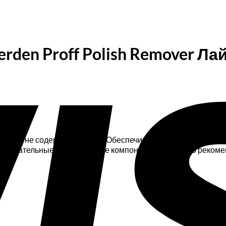
rden Proff Polish Remover Ла
йм и мята не содержит ацетона. Обеспечивает быстрое сняти
т питательные увлажняющие компоненты. Средство рекоменд