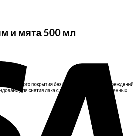
V
йм и мята 500 мл
е декоративного покрытия без пересушивания и повреждений
овано для снятия лака с натуральных и искусственных