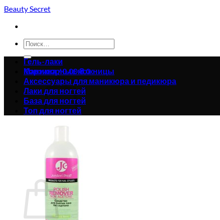
Skip
Beauty Secret
to
content
Искать:
Гель-лаки
Корзина /
Маникюрные ножницы
0.00
₴
0
Аксессуары для маникюра и педикюра
Лаки для ногтей
База для ногтей
Топ для ногтей
Корзина пуста.
Вернуться в магазин
0
Корзина