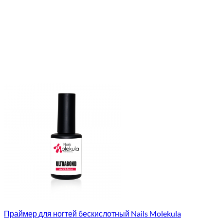
Праймер для ногтей бескислотный Nails Molekula