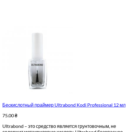
Беcкислотный праймер Ultrabond Kodi Professional 12 мл
75.00
₴
Ultrabond – это средство является грунтовочным, не
содержит метакриловую кислоту. Ultrabond безопаснее