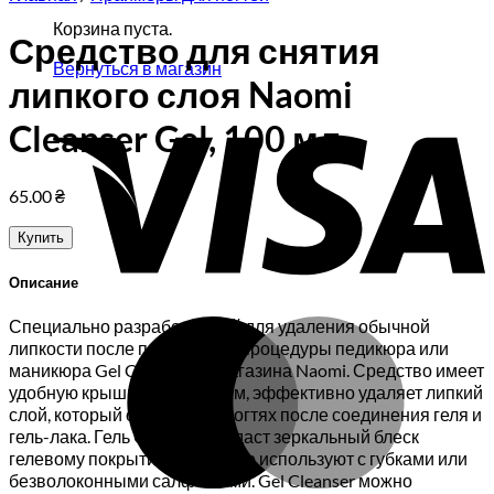
Корзина пуста.
Средство для снятия
Вернуться в магазин
липкого слоя Naomi
V
Cleanser Gel, 100 мл
65.00
₴
Купить
Описание
M
Специально разработанный для удаления обычной
липкости после проведения процедуры педикюра или
маникюра Gel Cleanser от магазина Naomi. Средство имеет
удобную крышку с дозатором, эффективно удаляет липкий
слой, который остается на ногтях после соединения геля и
гель-лака. Гель Cleanser придаст зеркальный блеск
гелевому покрытию. Средство используют с губками или
безволоконными салфетками. Gel Cleanser можно