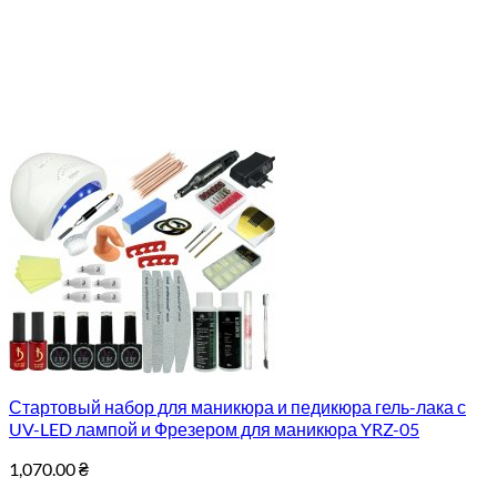
Стартовый набор для маникюра и педикюра гель-лака с
UV-LED лампой и Фрезером для маникюра YRZ-05
1,070.00
₴