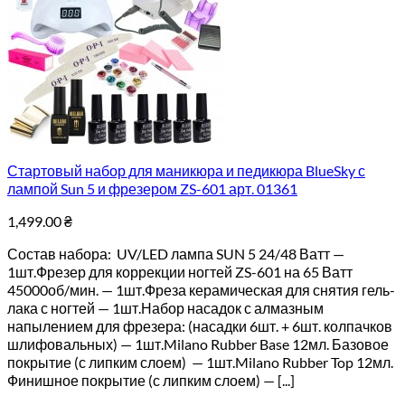
Стартовый набор для маникюра и педикюра BlueSky с
лампой Sun 5 и фрезером ZS-601 арт. 01361
1,499.00
₴
Состав набора: UV/LED лампа SUN 5 24/48 Ватт —
1шт.Фрезер для коррекции ногтей ZS-601 на 65 Ватт
45000об/мин. — 1шт.Фреза керамическая для снятия гель-
лака с ногтей — 1шт.Набор насадок с алмазным
напылением для фрезера: (насадки 6шт. + 6шт. колпачков
шлифовальных) — 1шт.Milano Rubber Base 12мл. Базовое
покрытие (с липким слоем) — 1шт.Milano Rubber Top 12мл.
Финишное покрытие (с липким слоем) — [...]