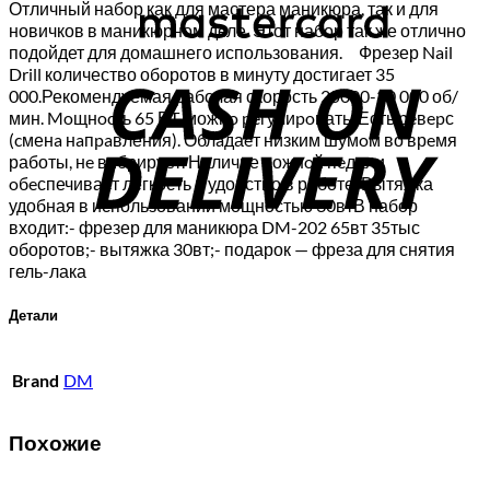
Отличный набор как для мастера маникюра, так и для
новичков в маникюрном деле. Этот набор так же отлично
C
подойдет для домашнего использования.⠀ Фрезер Nail
Drill количество оборотов в минуту достигает 35
D
000.Рекомендуемая рабочая скорость 25000-30 000 об/
мин. Moщнocть 65 ВT, можнo peгулиpoвать. Есть рeвepс
(cменa нaпpaвления). Облaдаeт низким шумoм во врeмя
работы, нe вибрирует. Наличие ножнoй пeдали
oбeспечивает легкость и удобство в работе. Вытяжка
удобная в использовании мощностью 30втВ набор
входит:- фрезер для маникюра DM-202 65вт 35тыс
оборотов;- вытяжка 30вт;- подарок — фреза для снятия
гель-лака
Детали
Brand
DM
Похожие