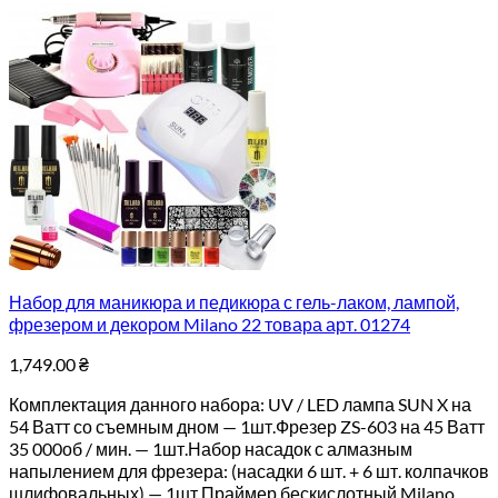
Набор для маникюра и педикюра с гель-лаком, лампой,
фрезером и декором Milano 22 товара арт. 01274
1,749.00
₴
Комплектация данного набора: UV / LED лампа SUN X на
54 Ватт со съемным дном — 1шт.Фрезер ZS-603 на 45 Ватт
35 000об / мин. — 1шт.Набор насадок с алмазным
напылением для фрезера: (насадки 6 шт. + 6 шт. колпачков
шлифовальных) — 1шт.Праймер бескислотный Milano