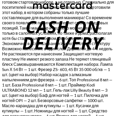
готовом стартовом наборе, а не отдельно. Специально для
посетителей нашего интернет-магазина мы подготовили
C
этот набор, в котором собраны только лучшие
составляющие для выполнения маникюра! Со временем
D
своего появления полигель не теряет своих передовых
позиций. Такой маникюр и педикюр можно делать не
только в салонных условиях, но также и дома, располагая
хотя бы стартовым набором. Особенности гель-лаков:
Экономичны в использовании Имеют плотную структуру
Возможно нанесение в один слой Держатся до 4-х недель
Не растекаются при нанесении Защищают ногтевую
пластину Не имеют резкого запаха Не теряют глянцевый
блеск Самовыравниваются Комплектация набора: Лампа
Sun Х 54 Вт — 1 шт. Фрезер ZS- 603, 45 Вт 35 000 об/хв — 1
шт. (цвет на выбор) Набор насадок з алмазным
напыленнием для фрезера — 6 шт. Топ Professional 8 мл —
1 шт. База Professional 8 мл — 1 шт. Праймер Kodi
ULTRABOND 12 мл — 1 шт. Гель-лак Lilly Beauty 8 мл — 3
шт. (цвет на выбор) Баф для ногтей — 1 шт. Пилочка для
ногтей OPI — 2 шт. Безворсовые салфетки — 1000 шт.
Масло-карандаш для кутикулы — 1 шт. Кусачки для
кутикулы — 1 шт. Ножницы для ногтей — 1 шт. Средство
для остановки крови — 1 шт. Втирка для ногтей — 1 шт.