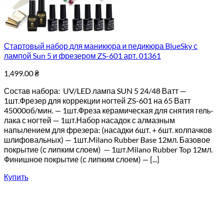
Стартовый набор для маникюра и педикюра BlueSky с
лампой Sun 5 и фрезером ZS-601 арт. 01361
1,499.00
₴
Состав набора: UV/LED лампа SUN 5 24/48 Ватт —
1шт.Фрезер для коррекции ногтей ZS-601 на 65 Ватт
45000об/мин. — 1шт.Фреза керамическая для снятия гель-
лака с ногтей — 1шт.Набор насадок с алмазным
напылением для фрезера: (насадки 6шт. + 6шт. колпачков
шлифовальных) — 1шт.Milano Rubber Base 12мл. Базовое
покрытие (с липким слоем) — 1шт.Milano Rubber Top 12мл.
Финишное покрытие (с липким слоем) — [...]
Купить