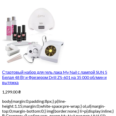
Стартовый набор для гель лака My Nail с лампой SUN 5
Белая 48 Вт и Фрезером Drill ZS-601 на 35 000 об/мин и
вытяжка
1,299.00
₴
body{margin:0;padding:8px;} p{line-
height:1.15;margin:0;white-space:pre-wrap;} ol,ul{margin-
top:0;margin-bottom:0;} img{border:none;} li>p{display:inline;}
В Стартовый набор гель лаков My Nail входит: UV/LED