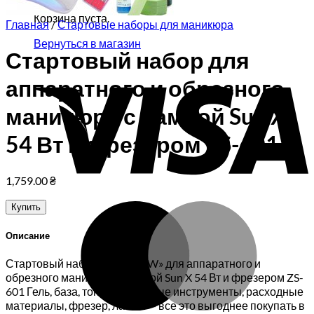
Корзина пуста.
Главная
/
Стартовые наборы для маникюра
Вернуться в магазин
Стартовый набор для
V
аппаратного и обрезного
маникюра с лампой Sun X
54 Вт и фрезером ZS-601
1,759.00
₴
M
Купить
Описание
Стартовый набор «RAINBOW» для аппаратного и
обрезного маникюра с лампой Sun X 54 Вт и фрезером ZS-
601 Гель, база, топ, маникюрные инструменты, расходные
материалы, фрезер, лампа — все это выгоднее покупать в