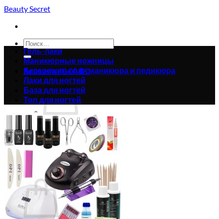
Skip
Beauty Secret
to
content
Искать:
Гель-лаки
Маникюрные ножницы
Аксессуары для маникюра и педикюра
Корзина /
0.00
₴
0
Лаки для ногтей
База для ногтей
Топ для ногтей
Корзина пуста.
Вернуться в магазин
0
Корзина