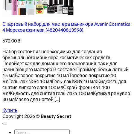
Стартовый набор для мастера маникюра Avenir Cosmetics
4 Морское фэнтези (4820440813598)
672.00
₴
Набор состоит из необходимых для создания
оригинального маникюра косметических средств.
Подойдет как для домашнего пользования, так и для
начинающего мастера.В составе:Праймер бескиcлотный
15 млБазовое покрытие 10 млТоповое покрытие 10
млГель-лак №64 10 млГель-лак №89 10 млЖидкость для
снятия липкого слоя 100 млСкраб-фреш 4в1 100
млЖидкость для снятия гель-лака 100 млКутикул ремувер
30 млМасло для ногтей [...]
Купить
Copyright 2026 ©
Beauty Secret
Искать: