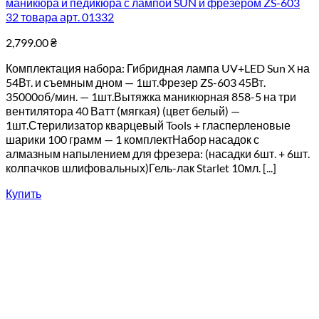
маникюра и педикюра с лампой SUN и фрезером ZS-603
32 товара арт. 01332
2,799.00
₴
Комплектация набора: Гибридная лампа UV+LED Sun X на
54Вт. и съемным дном — 1шт.Фрезер ZS-603 45Вт.
35000об/мин. — 1шт.Вытяжка маникюрная 858-5 на три
вентилятора 40 Ватт (мягкая) (цвет белый) —
1шт.Стерилизатор кварцевый Tools + гласперленовые
шарики 100 грамм — 1 комплектНабор насадок с
алмазным напылением для фрезера: (насадки 6шт. + 6шт.
колпачков шлифовальных)Гель-лак Starlet 10мл. [...]
Купить