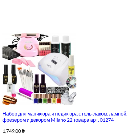
Набор для маникюра и педикюра с гель-лаком, лампой,
фрезером и декором Milano 22 товара арт. 01274
1,749.00
₴