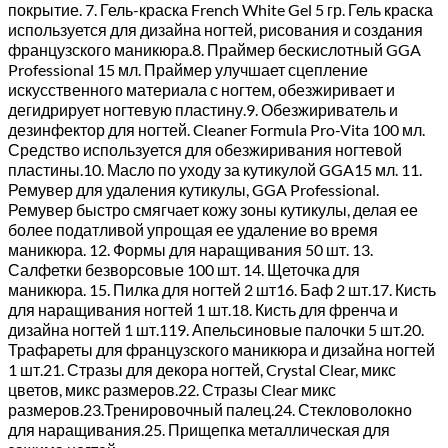
покрытие. 7. Гель-краска French White Gel 5 гр. Гель краска
используется для дизайна ногтей, рисования и создания
французского маникюра.8. Праймер бескислотный GGA
Professional 15 мл. Праймер улучшает сцепление
искусственного материала с ногтем, обезжиривает и
дегидрирует ногтевую пластину.9. Обезжириватель и
дезинфектор для ногтей. Cleaner Formula Pro-Vita 100 мл.
Средство используется для обезжиривания ногтевой
пластины.10. Масло по уходу за кутикулой GGA15 мл. 11.
Ремувер для удаления кутикулы, GGA Professional.
Ремувер быстро смягчает кожу зоны кутикулы, делая ее
более податливой упрощая ее удаление во время
маникюра. 12. Формы для наращивания 50 шт. 13.
Салфетки безворсовые 100 шт. 14. Щеточка для
маникюра. 15. Пилка для ногтей 2 шт16. Баф 2 шт.17. Кисть
для наращивания ногтей 1 шт.18. Кисть для френча и
дизайна ногтей 1 шт.119. Апельсиновые палочки 5 шт.20.
Трафареты для французского маникюра и дизайна ногтей
1 шт.21. Стразы для декора ногтей, Crystal Clear, микс
цветов, микс размеров.22. Стразы Clear микс
размеров.23.Тренировочный палец.24. Стекловолокно
для наращивания.25. Прищепка металлическая для