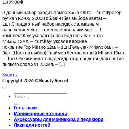
1,499.00
₴
В данный набор входит:Лампа Sun 5 48Вт. — 1шт.Фрезер
ручка YRZ-05 20000 об/мин (без выбора цвета) —
1шт.Стандартный набор насадок с алмазным
напылением 6шт. + сменные колпачки 6шт. — 1
комплект.Каучуковая основа под гель-лак База
Milano 12мл. — 1шт.Каучуковое верхнее
покрытие Top Milano 12мл.- 1шт.Гель-лак Milano 8мл. —
3шт. (Цвет на выбор)Праймер бескислотный Milano 10мл.
— 1шт.Обезжириватель, дегидратор, средство для снятия
липкого слоя 3в1 250мл. — [...]
Купить
Copyright 2026 ©
Beauty Secret
Искать:
Гель-лаки
Маникюрные ножницы
Аксессуары для маникюра и педикюра
Лаки для ногтей