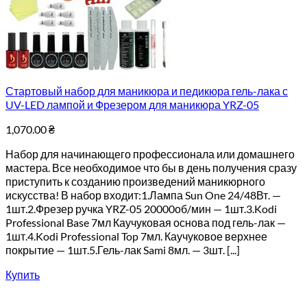
Стартовый набор для маникюра и педикюра гель-лака с
UV-LED лампой и Фрезером для маникюра YRZ-05
1,070.00
₴
Набор для начинающего профессионала или домашнего
мастера. Все необходимое что бы в день получения сразу
приступить к созданию произведений маникюрного
искусства! В набор входит:1.Лампа Sun One 24/48Вт. —
1шт.2.Фрезер ручка YRZ-05 20000об/мин — 1шт.3.Kodi
Professional Base 7мл Каучуковая основа под гель-лак —
1шт.4.Kodi Professional Top 7мл. Каучуковое верхнее
покрытие — 1шт.5.Гель-лак Sami 8мл. — 3шт. [...]
Купить