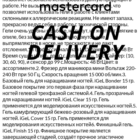
работе. Не вызывают аллергию и раздражение, что
позволяет использовать гели в работе с клиентами
C
склонными к аллергическим реакциям. Не имеют запаха,
прекрасно ведут себя в работе с технической стороны.
D
Гели очень удобны в работе, не пекут, не желтеют, мягкие в
опиле, без запаха, замечательно жмутся и не
выпрямляются в носке, не трескаются и не дают
отслоения.1. Профессиональная LED-лампа SuN 5, 48 Вт
Время сушки геля — до 60 с. гель-лака — 10 с. Таймер: (10,
30, 60, 90), и сенсор до 99 с.Мощность: 48 ВтЦвет: в
ассортименте.2. Фрезер для маникюра мини Вольтаж 220-
240 Вт при 50 Гц. Скорость вращения 15 000 об/мин.3.
Базовый гель для наращивании ногтей. iGeL Bonder 15 гр.
Базовое покрытие это первая фаза при наращивании
ногтей гелевой трехфазной системой.4. Гель прозрачный
для наращивании ногтей. iGeL Clear 15 гр. Гель
применяется для моделирования искусственных ногтей.5.
Гель камуфлирующий бежево-розовый для наращивания
ногтей. iGeL Cover 15 гр. Гель применяется для
моделирования искусственных ногтей6. Финишный гель.
iGeL Finish 15 гр. Финишное покрытие является
завершающей стадией, создаёт прочное эластичное