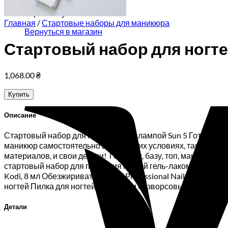
Корзина пуста.
Главная
/
Стартовые наборы для маникюра
Вернуться в магазин
Стартовый набор для ногтей
1,068.00
₴
Купить
Описание
Стартовый набор для ногтей Kodi с лампой Sun 5 Готовый 
маникюр самостоятельно в домашних условиях, так и для 
материалов, и свои деньги! Гель-лак, базу, топ, маникюрн
стартовый набор для покрытия ногтей гель-лаком входит : Ла
Kodi, 8 мл Обезжириватель Kodi Professional Nail Fresher,
ногтей Пилка для ногтей Салфетки безворсовые 100 шт
Детали