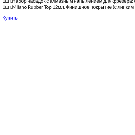
1шт.Набор насадок с алмазным напылением для фрезера: (н
1шт.Milano Rubber Top 12мл. Финишное покрытие (с липким сл
Купить