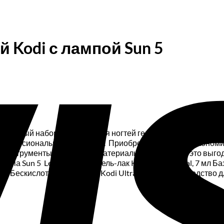
 Kodi с лампой Sun 5
стартовый набор для покрытия ногтей гель-лаком — прекрас
профессиональных мастеров. Приобретая набор, Вы экономи
ые инструменты, расходные материалы, лампу — все это выгод
мпа Sun 5 Led+UV 48, Вт Гель-лак Kodi Professional, 7 мл Ба
 12 мл Бескислотный праймер Kodi Ultrabond, 12 мл Средство 