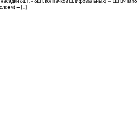
асадки 6шт. + 6шт. колпачков шлифовальных) — 1шт.Milano 
оем) — [...]