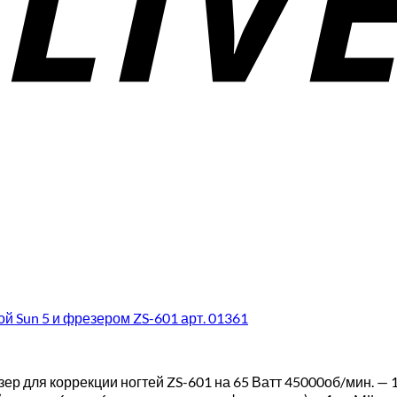
й Sun 5 и фрезером ZS-601 арт. 01361
р для коррекции ногтей ZS-601 на 65 Ватт 45000об/мин. — 1