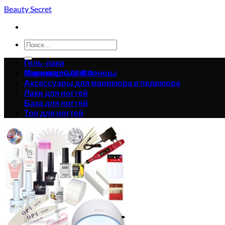
Skip
Beauty Secret
to
content
Искать:
Гель-лаки
Корзина /
Маникюрные ножницы
0.00
₴
0
Аксессуары для маникюра и педикюра
Лаки для ногтей
База для ногтей
Топ для ногтей
Корзина пуста.
Вернуться в магазин
0
Корзина