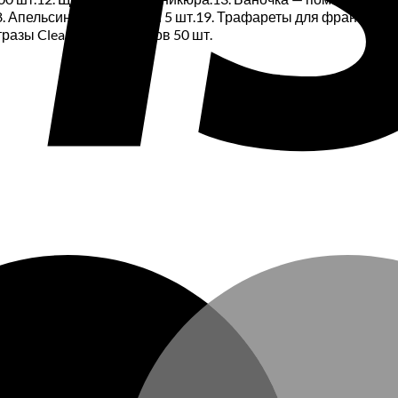
8. Апельсиновые палочки 5 шт.19. Трафареты для французско
Стразы Clear микс размеров 50 шт.