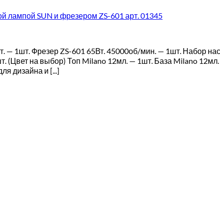
й лампой SUN и фрезером ZS-601 арт. 01345
 — 1шт. Фрезер ZS-601 65Вт. 45000об/мин. — 1шт. Набор на
т. (Цвет на выбор) Топ Milano 12мл. — 1шт. База Milano 12
 дизайна и [...]