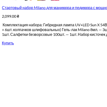
Стартовый набор Milano для маникюра и педикюра с мощно
2,099.00
₴
Комплектация набора: Гибридная лампа UV+LED Sun X 54Вт.
+ 6шт. колпачков шлифовальных) Гель-лак Milano 8мл. — 3ш
1шт. Салфетки безворсовые 100шт. — 1шт. Набор кисточек для
Купить