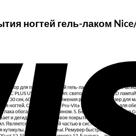
ия ногтей гель-лаком Nice/C
ый набор для покрытия ногтей гель-лаком. К набору в пе
UN 9C PLUS UV+LED 36 Вт Тип: светодиодная UV-LED лампа
мер: 30 сек, 60 секДатчик движения руки: есть2. Фрезер для 
ля ногтей. Cleaner Formula Pro-Vita 100 мл Средство для о
гель-лака обогащённое ланолином. 5. Бескислотный праймер G
ает и дегидрирует. 6. Базовое покрытие. База Nice 8,5 мл. 
мл. Является завершающей частью в системе гель-лакового пок
ия кутикулы, GGA Professional. Ремувер быстро смягчает кож
шт.12. Щеточка для маникюра.13. Баночка — помпа для жидкос