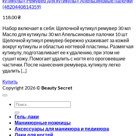
кутикулы+ Ремувер для кутикулы+ Апельсиновые палочки
(4820440814359)
118.00
₴
Набор включает в себя: Щелочной кутикул ремувер 30 мл
Масло для кутикулы 30 мл Апельсиновые палочки 10 шт
Щелочной кутикул ремувер бережно ухаживает за кожей
вокруг кутикулы и областью ногтевой пластины. Размягчая
кутикулу, подготавливает ее к удалению, при этом не
сушит кожу. Помогает удалить с ногтя его ороговевшие
частички. После нанесения ремувера, кутикулу легко
удалить [...]
Купить
Copyright 2026 ©
Beauty Secret
Искать:
Гель-лаки
Маникюрные ножницы
Аксессуары для маникюра и педикюра
Лаки для ногтей