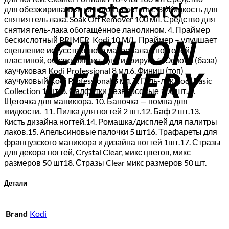
для обезжиривания ногтевой пластины. 3. Жидкость для
снятия гель лака. Soak Off Remover 100 мл. Средство для
C
снятия гель-лака обогащённое ланолином. 4. Праймер
бескислотный PRIMER Kodi 10 МЛ. Праймер – улучшает
D
сцепление искусственного материала с ногтевой
пластиной, обезжиривает и дегидрирует.5. Основа (база)
каучуковая Kodi Professional 8 мл.6. Финиш (топ)
каучуковый Kodi Professional 8 мл. 7. Гель-лак Kodi Basic
Collection 1 шт. 8. Салфетки безворсовые 100 шт. 9.
Щеточка для маникюра. 10. Баночка — помпа для
жидкости. 11. Пилка для ногтей 2 шт.12. Баф 2 шт.13.
Кисть дизайна ногтей.14. Ромашка/дисплей для палитры
лаков.15. Апельсиновые палочки 5 шт16. Трафареты для
французского маникюра и дизайна ногтей 1шт.17. Стразы
для декора ногтей, Crystal Clear, микс цветов, микс
размеров 50 шт18. Стразы Clear микс размеров 50 шт.
Детали
Brand
Kodi