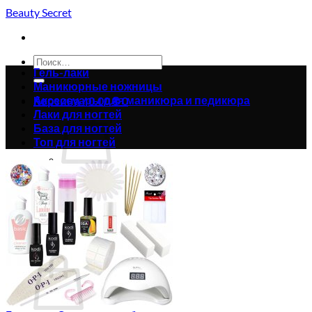
Skip
Beauty Secret
to
content
Искать:
Гель-лаки
Маникюрные ножницы
Аксессуары для маникюра и педикюра
Корзина /
0.00
₴
0
Лаки для ногтей
База для ногтей
Топ для ногтей
Корзина пуста.
Вернуться в магазин
0
Корзина