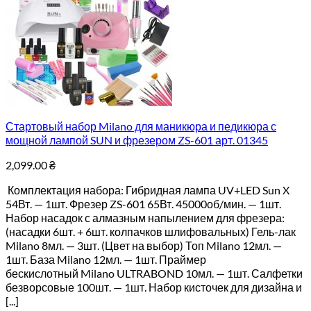
Стартовый набор Milano для маникюра и педикюра с
мощной лампой SUN и фрезером ZS-601 арт. 01345
2,099.00
₴
Комплектация набора: Гибридная лампа UV+LED Sun X
54Вт. — 1шт. Фрезер ZS-601 65Вт. 45000об/мин. — 1шт.
Набор насадок с алмазным напылением для фрезера:
(насадки 6шт. + 6шт. колпачков шлифовальных) Гель-лак
Milano 8мл. — 3шт. (Цвет на выбор) Топ Milano 12мл. —
1шт. База Milano 12мл. — 1шт. Праймер
бескислотный Milano ULTRABOND 10мл. — 1шт. Салфетки
безворсовые 100шт. — 1шт. Набор кисточек для дизайна и
[...]