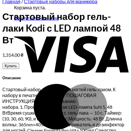
Главная
/
Стартовые наборы для маникюра
Корзина пуста.
Стартовый набор гель-
Вернуться в магазин
лаки Kodi с LED лампой 48
V
Вт
1,314.00
₴
Купить
Описание
M
Стартовый набор для покрытия ногтей гель-лаком. К
набору в печатном виде идет ПОШАГОВАЯ
ИНСТРУКЦИЯ по использованию
набора. 1. Профессиональная LED-лампа SuN 5, 48
ВтВремя сушки геля — до 60 с. гель-лака — 10 с. Таймер:
(10, 30, 60, 90), и сенсор до 99 с.Мощность: 48 Вт. Длинна
волны: 365nm+405nm 2. Обезжириватель и дезинфектор
для ногтей. Cleaner Formula Pro-Vita 100 мл Средство