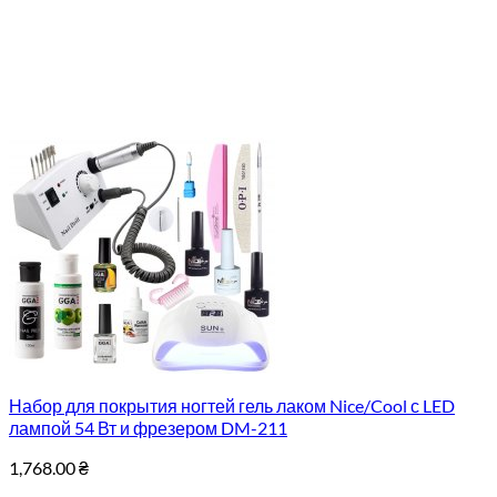
Набор для покрытия ногтей гель лаком Nice/Cool с LED
лампой 54 Вт и фрезером DM-211
1,768.00
₴