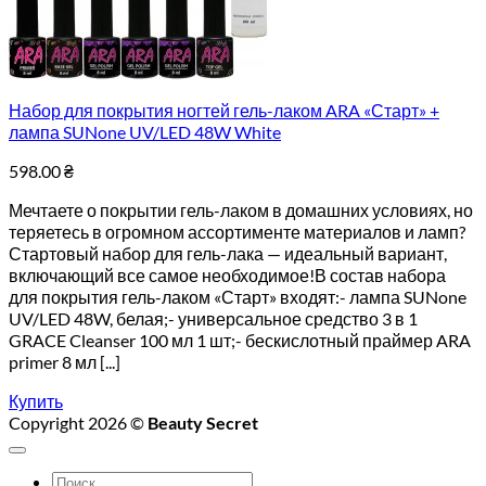
Набор для покрытия ногтей гель-лаком ARA «Старт» +
лампа SUNone UV/LED 48W White
598.00
₴
Мечтаете о покрытии гель-лаком в домашних условиях, но
теряетесь в огромном ассортименте материалов и ламп?
Стартовый набор для гель-лака — идеальный вариант,
включающий все самое необходимое!В состав набора
для покрытия гель-лаком «Старт» входят:- лампа SUNone
UV/LED 48W, белая;- универсальное средство 3 в 1
GRACE Cleanser 100 мл 1 шт;- бескислотный праймер ARA
primer 8 мл [...]
Купить
Copyright 2026 ©
Beauty Secret
Искать: