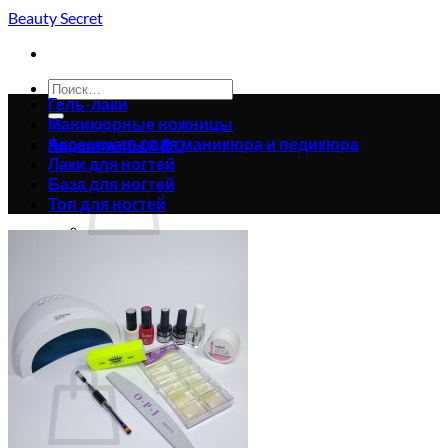
Skip
Beauty Secret
to
content
Искать:
Гель-лаки
Маникюрные ножницы
Аксессуары для маникюра и педикюра
Корзина /
0.00
₴
0
Лаки для ногтей
База для ногтей
Топ для ногтей
Корзина пуста.
Вернуться в магазин
0
Корзина