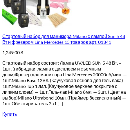
Стартовый набор для маникюра Milano с лампой Sun 5 48
Вт и фрезером Lina Mercedes 15 товаров арт. 01341
1,249.00
₴
Стартовый набор состоит: Лампа UV/LED SUN 5 48 Вт. –
1шт. (гибридная лампа с дисплеем и съемным
дном)Фрезер для маникюра Lina Mercedes 20000об/мин. —
1шт.Milano Base 12мл. (Каучуковая основа для гель лака) —
1шт.Milano Top 12мл. (Каучуковое верхнее покрытие с
липким слоем) — 1шт.Гель-лак Milano 8мл. — 3шт. (Цвет на
выбор)Milano Ultrabond 10мл. (Праймер бескислотный) —
1шт.Обезжириватель 3в1 [...]
Купить