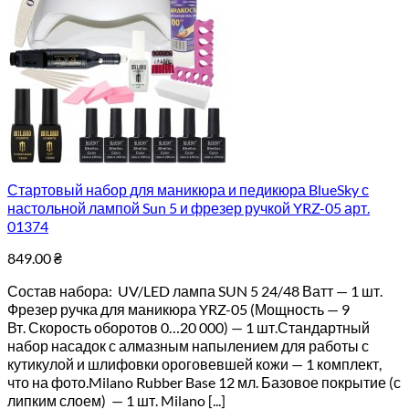
Стартовый набор для маникюра и педикюра BlueSky с
настольной лампой Sun 5 и фрезер ручкой YRZ-05 арт.
01374
849.00
₴
Состав набора: UV/LED лампа SUN 5 24/48 Ватт — 1 шт.
Фрезер ручка для маникюра YRZ-05 (Мощность — 9
Вт. Скорость оборотов 0…20 000) — 1 шт.Стандартный
набор насадок с алмазным напылением для работы с
кутикулой и шлифовки ороговевшей кожи — 1 комплект,
что на фото.Milano Rubber Base 12 мл. Базовое покрытие (с
липким слоем) — 1 шт. Milano [...]