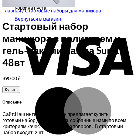
Корзина пуста.
Главная
/
Стартовые наборы для маникюра
Вернуться в магазин
Стартовый набор
V
маникюра с полигелем и
гель-лаками лампа Sun 1,
48вт
890.00
₴
M
Купить
Описание
Сайт:Наш интернет-магазин предлагает купить
готовый набор для маникюра, собранные нами по всем
критериям качества и удобства товаров: В стартовый
набор входит: 2шт