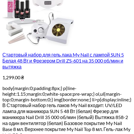
Стартовый набор для гель лака My Nail с лампой SUN 5
Белая 48 Вт и Фрезером Drill ZS-601 на 35 000 об/мин и
вытяжка
1,299.00
₴
body{margin:0;padding:8px;} p{line-
height:1.15;margin:0;white-space:pre-wrap;} ol,ul{margin-
top:0;margin-bottom:0;} img{border:none;} li>p{display:inline;}
В Стартовый набор гель лаков My Nail входит: UV/LED
лампа для маникюра SUN 5 48 Вт (белая) Фрезер для
маникюра Nail Drill 35 000 об/мин (белый) Вытяжка 858-2
на один вентилятор (белая) Базовое покрытие My Nail
Base 8 мл. Верхнее покрытие My Nail Top 8 мл. Гель-лак My