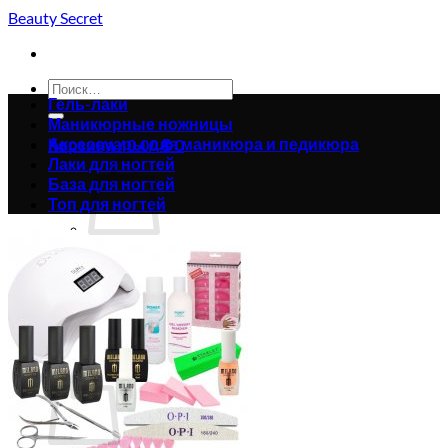
Skip
Beauty Secret
to
content
Искать:
Гель-лаки
Маникюрные ножницы
Аксессуары для маникюра и педикюра
Корзина /
0.00
₴
0
Лаки для ногтей
База для ногтей
Топ для ногтей
Корзина пуста.
Вернуться в магазин
0
Корзина