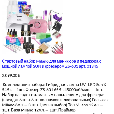
Стартовый набор Milano для маникюра и педикюра с
мощной лампой SUN и фрезером ZS-601 арт. 01345
2,099.00
₴
Комплектация набора: Гибридная лампа UV+LED Sun X
54Вт. — 1шт. Фрезер ZS-601 65Вт. 45000об/мин. — 1шт.
Набор насадок с алмазным напылением для фрезера:
(насадки 6шт. + 6шт. колпачков шлифовальных) Гель-лак
Milano 8мл. — 3шт. (Цвет на выбор) Топ Milano 12мл. —
1шт. База Milano 12мл. — 1шт. Праймер