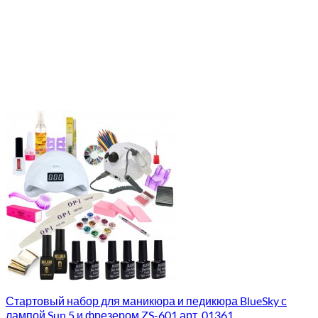
Стартовый набор для маникюра и педикюра BlueSky с
лампой Sun 5 и фрезером ZS-601 арт. 01361