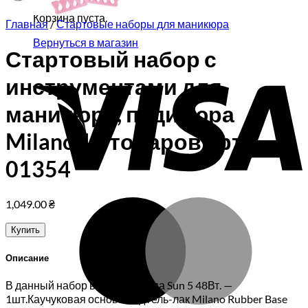
Корзина пуста.
Главная
/
Стартовые наборы для маникюра
Вернуться в магазин
Стартовый набор с
V
инструментами для
маникюра, педикюра
Milano 17 товаров арт.
01354
M
1,049.00
₴
Купить
Описание
В данный набор входит: Лампа Sun 5 48Вт. —
1шт.Каучуковая основа под гель-лак Milano Rubber Base