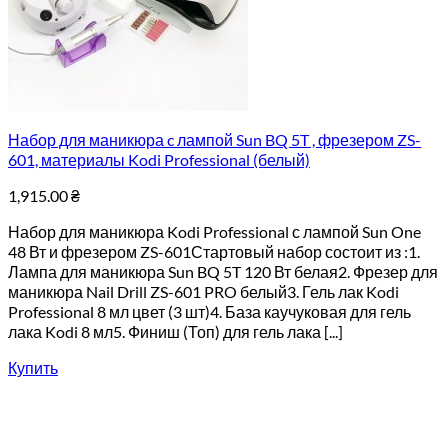
Набор для маникюра c лампой Sun BQ 5T , фрезером ZS-
601, материалы Kodi Professional (белый)
1,915.00
₴
Набор для маникюра Kodi Professional с лампой Sun One
48 Вт и фрезером ZS-601Стартовый набор состоит из :1.
Лампа для маникюра Sun BQ 5T 120 Вт белая2. Фрезер для
маникюра Nail Drill ZS-601 PRO белый3. Гель лак Kodi
Professional 8 мл цвет (3 шт)4. База каучуковая для гель
лака Kodi 8 мл5. Финиш (Топ) для гель лака [...]
Купить