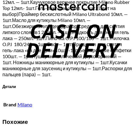
12мл. — 1шт.Каучуковое верхнее покрытие Milano Rubber
Top 12мл.- 1шт.Гель-лак Milano 8мл. — 3шт. (Цвет на
C
выбор)Праймер бескислотный Milano Ultrabond 10мл. —
1шт.Масло для кутикулы Milano 10мл. —
D
1шт.Обезжириватель, дегидратор, средство для снятия
липкого слоя 3в1 250мл. — 1шт.Жидкость для снятия гель
лака — 250мл.- 1шт.Пилочка O.P.I 100/180 — 1шт. Пилочка
O.P.I 180/240 — 1шт.Баф — 1шт.Прищепки для снятия
гель-лака «на две руки» 10шт. -1уп.Безворсовые салфетки
100шт. — 1уп.Пушер металлический двухсторонний —
1шт. Ножницы маникюрные для кутикулы — 1шт.Кусачки
маникюрные для заусениц и кутикулы — 1шт.Распорки для
пальцев (пара) — 1шт.
Детали
Brand
Milano
Похожие