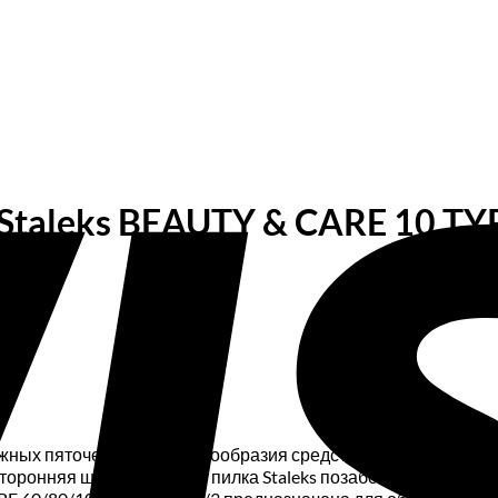
Staleks BEAUTY & CARE 10 TY
ежных пяточек. Среди разнообразия средств для обработки о
оронняя шлифовальная пилка Staleks позаботится о красоте