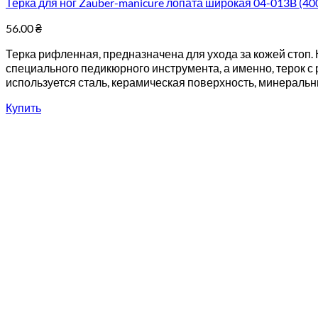
Терка для ног Zauber-manicure лопата широкая 04-013B (4
56.00
₴
Терка рифленная, предназначена для ухода за кожей стоп. 
специального педикюрного инструмента, а именно, терок с
используется сталь, керамическая поверхность, минеральн
Купить