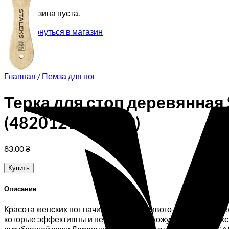
Корзина пуста.
Вернуться в магазин
Главная
/
Пемза для ног
Терка для стоп деревянная 
(4820121591289)
83.00
₴
Купить
Описание
Красота женских ног начинается с красивого педикюра и н
которые эффективны и не травмируют кожу. Удобная двухст