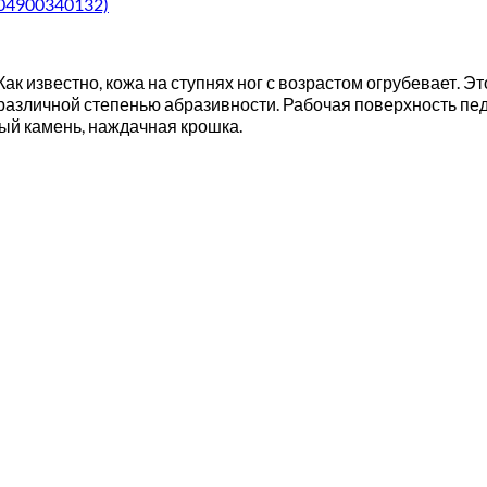
004900340132)
Как известно, кожа на ступнях ног с возрастом огрубевает. 
 различной степенью абразивности. Рабочая поверхность пе
ый камень, наждачная крошка.