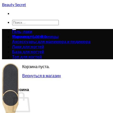
Skip
Beauty Secret
to
content
Искать:
Гель-лаки
Корзина /
Маникюрные ножницы
0.00
₴
0
Аксессуары для маникюра и педикюра
Лаки для ногтей
База для ногтей
Топ для ногтей
Корзина пуста.
Вернуться в магазин
0
Корзина