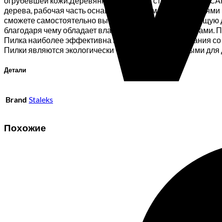
огрубевшей кожи.Деревянная тёрка для стоп BEAUTY & CAR
дерева, рабочая часть оснащена четырьмя поверхностями ра
сможете самостоятельно выбирать наиболее подходящую д
благодаря чему обладает влагоустойчивыми свойствами. 
Пилка наиболее эффективна в процессе использования со
Пилки являются экологически чистыми и безопасными для
Детали
Brand
Staleks
Похожие