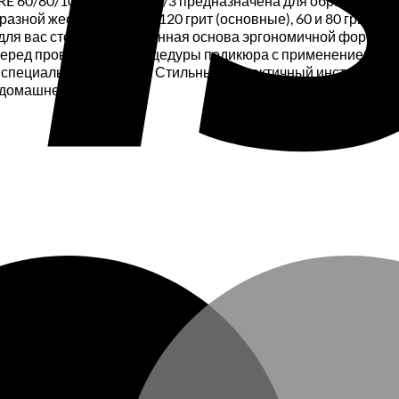
E 60/80/100/120 ABC 10/3 предназначена для обработки ог
зной жесткости: 100 и 120 грит (основные), 60 и 80 грит (д
ля вас сторону. Деревянная основа эргономичной формы из
Перед проведением процедуры педикюра с применением инст
 специальным скрабом. Стильный и практичный инструмент 
 домашнего ухода.